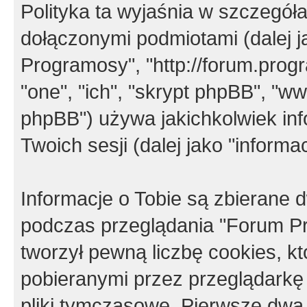
Polityka ta wyjaśnia w szczegó
dołączonymi podmiotami (dalej j
Programosy", "http://forum.progra
"one", "ich", "skrypt phpBB", "
phpBB") używa jakichkolwiek in
Twoich sesji (dalej jako "informac
Informacje o Tobie są zbierane
podczas przeglądania "Forum P
tworzył pewną liczbę cookies, k
pobieranymi przez przeglądarkę
pliki tymczasowe. Pierwsze dwa 