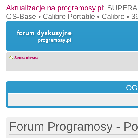
Aktualizacje na programosy.pl
:
SUPERAn
GS-Base
•
Calibre Portable
•
Calibre
•
36
Strona główna
OG
Forum Programosy - Pol