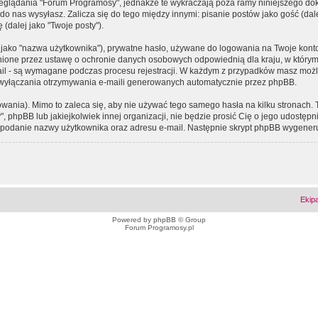
eglądania "Forum Programosy", jednakże te wykraczają poza ramy niniejszego d
 nas wysyłasz. Zalicza się do tego między innymi: pisanie postów jako gość (dalej
(dalej jako "Twoje posty").
 jako "nazwa użytkownika"), prywatne hasło, używane do logowania na Twoje konto (
ione przez ustawę o ochronie danych osobowych odpowiednią dla kraju, w którym z
e-mail - są wymagane podczas procesu rejestracji. W każdym z przypadków masz mo
 wyłączania otrzymywania e-maili generowanych automatycznie przez phpBB.
wania). Mimo to zaleca się, aby nie używać tego samego hasła na kilku stronach. 
phpBB lub jakiejkolwiek innej organizacji, nie będzie prosić Cię o jego udostępn
 o podanie nazwy użytkownika oraz adresu e-mail. Następnie skrypt phpBB wygener
Ekip
Powered by
phpBB
© Group
Forum Programosy.pl