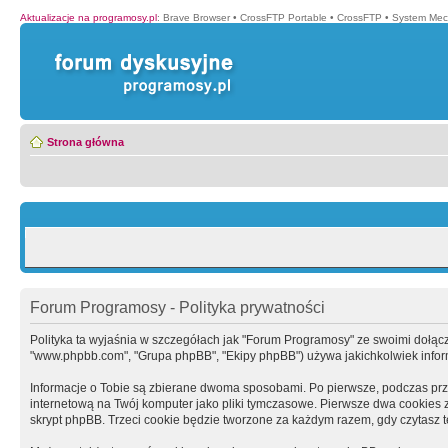
Aktualizacje na programosy.pl
:
Brave Browser
•
CrossFTP Portable
•
CrossFTP
•
System Mec
Strona główna
Forum Programosy - Polityka prywatności
Polityka ta wyjaśnia w szczegółach jak "Forum Programosy" ze swoimi dołączony
"www.phpbb.com", "Grupa phpBB", "Ekipy phpBB") używa jakichkolwiek informa
Informacje o Tobie są zbierane dwoma sposobami. Po pierwsze, podczas prz
internetową na Twój komputer jako pliki tymczasowe. Pierwsze dwa cookies zaw
skrypt phpBB. Trzeci cookie będzie tworzone za każdym razem, gdy czytasz 