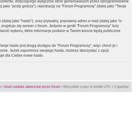
okumentu, dotyczącego wyłącznie stron generowanych przez oprogramowanie
 jako "posty gościa"), rejestrację na "Forum Programosy" (dalej jako "Twoje
dalej jako "hasło"), oraz prywatny, poprawny adres e-mail (dalej jako "e-
najduje się serwer z forum. Jedynie w gestii "Forum Programosy" leży
żliwość wyboru, które informacje podane w Twoim koncie będą publicznie
Twoje hasło jest drogą dostępu do "Forum Programosy", więc chroń je i
ienie. Jeżeli zapomnisz swojego hasła, możesz skorzystać z opcji
uje dla Ciebie nowe hasło.
a
•
Usuń cookies utworzone przez forum
• Wszystkie czasy w strefie UTC + 2 godziny