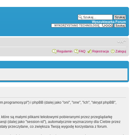
Wyszukiwarka Forum
Regulamin
FAQ
Rejestracja
Zaloguj
programosy.pl") i phpBB (dalej jako "oni", "one", "ich", "skrypt phpBB",
 które są małymi plikami tekstowymi pobieranymi przez przeglądarkę
sesji (dalej jako "session-id"), automatycznie wyznaczony dla Ciebie przez
tały przeczytane, co zwiększa Twoją wygodę korzystania z forum.