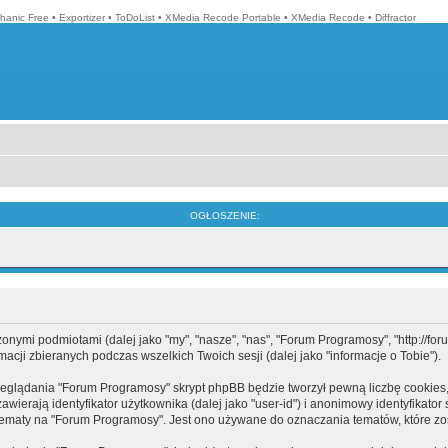
hanic Free
•
Exportizer
•
ToDoList
•
XMedia Recode Portable
•
XMedia Recode
•
Diffractor
OGŁOSZENIE:
mi podmiotami (dalej jako "my", "nasze", "nas", "Forum Programosy", "http://forum.
cji zbieranych podczas wszelkich Twoich sesji (dalej jako "informacje o Tobie").
eglądania "Forum Programosy" skrypt phpBB będzie tworzył pewną liczbę cookies,
ierają identyfikator użytkownika (dalej jako "user-id") i anonimowy identyfikator 
tematy na "Forum Programosy". Jest ono używane do oznaczania tematów, które zos