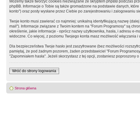
Możemy także tworzyć cookies niezwiązane ze skryptem phpBB podczas prz
phpBB. Informacje o Tobie są także gromadzone na podstawie danych, które do
konto") oraz posty wysłane przez Ciebie po zarejestrowaniu i zalogowaniu się 
Twoje konto musi zawierać co najmniej: unikalną identyfikującą nazwę (dalej
mail"). Informacje związane z Twoim kontem na "Forum Programosy" są chron
określenie, jakie informacje - oprócz nazwy użytkownika, hasła, i adresu 
widoczne. Co więcej, z poziomu Twojego konta masz możliwość włączania i
Dla bezpieczeństwa Twoje hasło jest zaszyfrowane (bez możliwości rozszyfro
pamiętaj, że pod żadnym pozorem, żaden przedstawiciel "Forum Programosy", 
"Zapomniałem hasła". Jeżeli skorzystasz z tej opcji, zostaniesz poproszony
Wróć do strony logowania
Strona główna