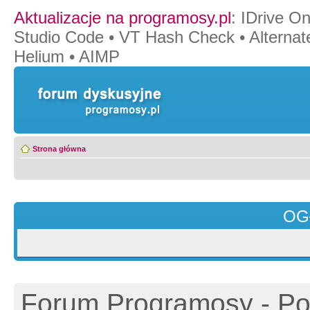
Aktualizacje na programosy.pl
:
IDrive O
Studio Code
•
VT Hash Check
•
Alternat
Helium
•
AIMP
Strona główna
OG
Forum Programosy - Pol