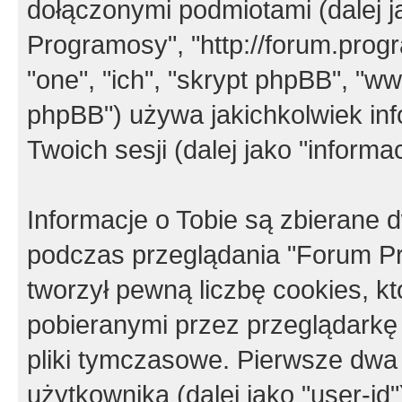
dołączonymi podmiotami (dalej j
Programosy", "http://forum.progra
"one", "ich", "skrypt phpBB", "
phpBB") używa jakichkolwiek in
Twoich sesji (dalej jako "informac
Informacje o Tobie są zbierane
podczas przeglądania "Forum P
tworzył pewną liczbę cookies, k
pobieranymi przez przeglądarkę
pliki tymczasowe. Pierwsze dwa 
użytkownika (dalej jako "user-id"