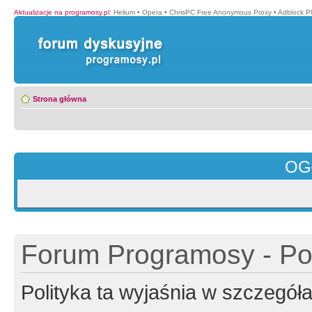
Aktualizacje na programosy.pl
:
Helium
•
Opera
•
ChrisPC Free Anonymous Proxy
•
Adblock P
Strona główna
OG
Forum Programosy - Pol
Polityka ta wyjaśnia w szczegó