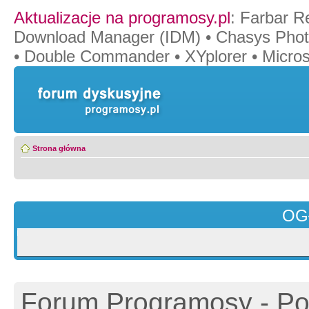
Aktualizacje na programosy.pl
:
Farbar R
Download Manager (IDM)
•
Chasys Pho
•
Double Commander
•
XYplorer
•
Micros
Strona główna
OG
Forum Programosy - Pol