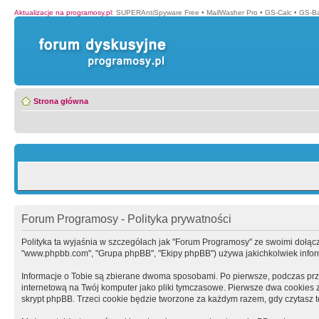
Aktualizacje na programosy.pl
:
SUPERAntiSpyware Free
•
MailWasher Pro
•
GS-Calc
•
GS-B
Strona główna
Forum Programosy - Polityka prywatności
Polityka ta wyjaśnia w szczegółach jak "Forum Programosy" ze swoimi dołączony
"www.phpbb.com", "Grupa phpBB", "Ekipy phpBB") używa jakichkolwiek informa
Informacje o Tobie są zbierane dwoma sposobami. Po pierwsze, podczas prz
internetową na Twój komputer jako pliki tymczasowe. Pierwsze dwa cookies zaw
skrypt phpBB. Trzeci cookie będzie tworzone za każdym razem, gdy czytasz 