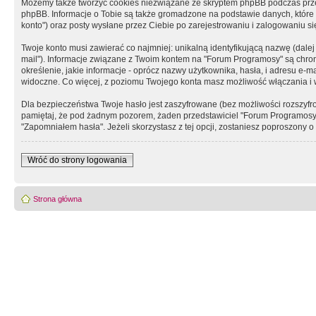
Możemy także tworzyć cookies niezwiązane ze skryptem phpBB podczas prz
phpBB. Informacje o Tobie są także gromadzone na podstawie danych, które do
konto") oraz posty wysłane przez Ciebie po zarejestrowaniu i zalogowaniu się 
Twoje konto musi zawierać co najmniej: unikalną identyfikującą nazwę (dalej
mail"). Informacje związane z Twoim kontem na "Forum Programosy" są chron
określenie, jakie informacje - oprócz nazwy użytkownika, hasła, i adresu 
widoczne. Co więcej, z poziomu Twojego konta masz możliwość włączania i
Dla bezpieczeństwa Twoje hasło jest zaszyfrowane (bez możliwości rozszyfro
pamiętaj, że pod żadnym pozorem, żaden przedstawiciel "Forum Programosy", 
"Zapomniałem hasła". Jeżeli skorzystasz z tej opcji, zostaniesz poproszony
Wróć do strony logowania
Strona główna