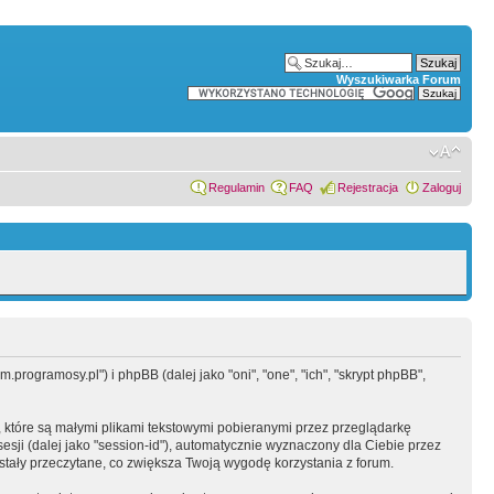
Wyszukiwarka Forum
Regulamin
FAQ
Rejestracja
Zaloguj
programosy.pl") i phpBB (dalej jako "oni", "one", "ich", "skrypt phpBB",
 które są małymi plikami tekstowymi pobieranymi przez przeglądarkę
sesji (dalej jako "session-id"), automatycznie wyznaczony dla Ciebie przez
tały przeczytane, co zwiększa Twoją wygodę korzystania z forum.