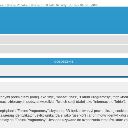
ase
•
Calibre Portable
•
Calibre
•
360 Total Security
•
n-Track Studio
•
AIMP
OGŁOSZENIE:
mi podmiotami (dalej jako "my", "nasze", "nas", "Forum Programosy", "http://forum.
cji zbieranych podczas wszelkich Twoich sesji (dalej jako "informacje o Tobie").
eglądania "Forum Programosy" skrypt phpBB będzie tworzył pewną liczbę cookies,
ierają identyfikator użytkownika (dalej jako "user-id") i anonimowy identyfikator 
tematy na "Forum Programosy". Jest ono używane do oznaczania tematów, które zos