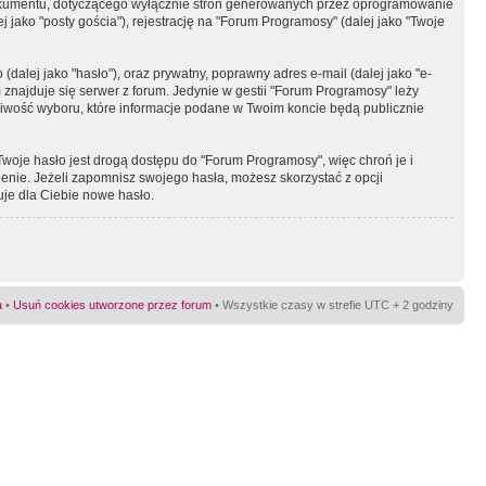
okumentu, dotyczącego wyłącznie stron generowanych przez oprogramowanie
 jako "posty gościa"), rejestrację na "Forum Programosy" (dalej jako "Twoje
dalej jako "hasło"), oraz prywatny, poprawny adres e-mail (dalej jako "e-
najduje się serwer z forum. Jedynie w gestii "Forum Programosy" leży
żliwość wyboru, które informacje podane w Twoim koncie będą publicznie
Twoje hasło jest drogą dostępu do "Forum Programosy", więc chroń je i
ienie. Jeżeli zapomnisz swojego hasła, możesz skorzystać z opcji
uje dla Ciebie nowe hasło.
a
•
Usuń cookies utworzone przez forum
• Wszystkie czasy w strefie UTC + 2 godziny