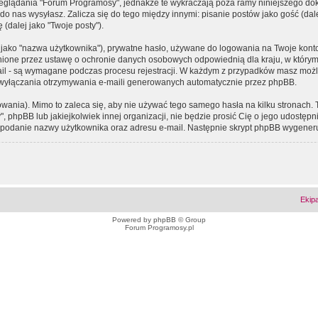
eglądania "Forum Programosy", jednakże te wykraczają poza ramy niniejszego d
 nas wysyłasz. Zalicza się do tego między innymi: pisanie postów jako gość (dalej
(dalej jako "Twoje posty").
 jako "nazwa użytkownika"), prywatne hasło, używane do logowania na Twoje konto (
ione przez ustawę o ochronie danych osobowych odpowiednią dla kraju, w którym z
e-mail - są wymagane podczas procesu rejestracji. W każdym z przypadków masz mo
 wyłączania otrzymywania e-maili generowanych automatycznie przez phpBB.
wania). Mimo to zaleca się, aby nie używać tego samego hasła na kilku stronach. 
phpBB lub jakiejkolwiek innej organizacji, nie będzie prosić Cię o jego udostępn
 o podanie nazwy użytkownika oraz adresu e-mail. Następnie skrypt phpBB wygener
Ekip
Powered by
phpBB
© Group
Forum Programosy.pl