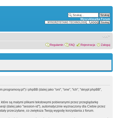
Wyszukiwarka Forum
Regulamin
FAQ
Rejestracja
Zaloguj
programosy.pl") i phpBB (dalej jako "oni", "one", "ich", "skrypt phpBB",
 które są małymi plikami tekstowymi pobieranymi przez przeglądarkę
sesji (dalej jako "session-id"), automatycznie wyznaczony dla Ciebie przez
tały przeczytane, co zwiększa Twoją wygodę korzystania z forum.