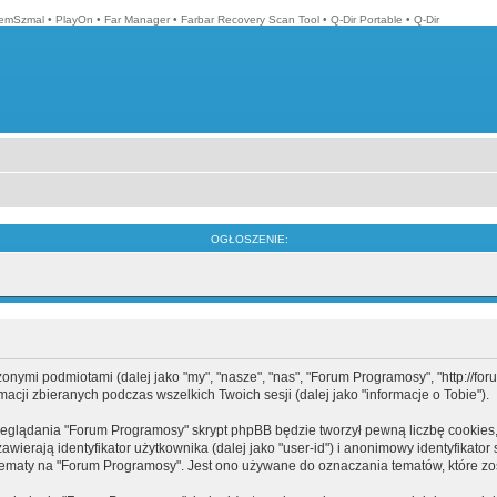
emSzmal
•
PlayOn
•
Far Manager
•
Farbar Recovery Scan Tool
•
Q-Dir Portable
•
Q-Dir
OGŁOSZENIE:
mi podmiotami (dalej jako "my", "nasze", "nas", "Forum Programosy", "http://forum.
cji zbieranych podczas wszelkich Twoich sesji (dalej jako "informacje o Tobie").
eglądania "Forum Programosy" skrypt phpBB będzie tworzył pewną liczbę cookies,
ierają identyfikator użytkownika (dalej jako "user-id") i anonimowy identyfikator 
tematy na "Forum Programosy". Jest ono używane do oznaczania tematów, które zos