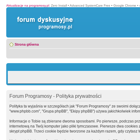
Aktualizacje na programosy.pl
:
Zero Install
•
Advanced SystemCare Free
•
Google Chrome
•
Strona główna
Forum Programosy - Polityka prywatności
Polityka ta wyjaśnia w szczegółach jak "Forum Programosy" ze swoimi dołączony
"www.phpbb.com", "Grupa phpBB", "Ekipy phpBB") używa jakichkolwiek informa
Informacje o Tobie są zbierane dwoma sposobami. Po pierwsze, podczas prz
internetową na Twój komputer jako pliki tymczasowe. Pierwsze dwa cookies zaw
skrypt phpBB. Trzeci cookie będzie tworzone za każdym razem, gdy czytasz 