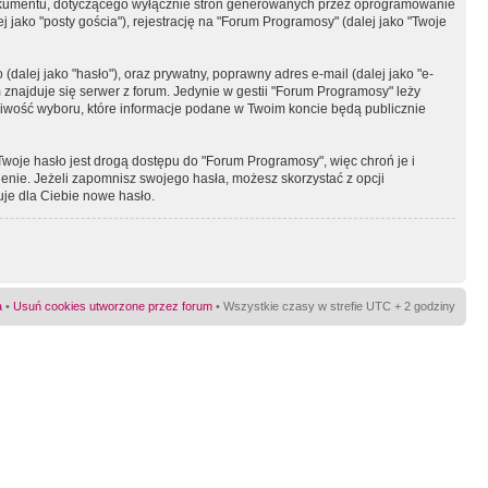
okumentu, dotyczącego wyłącznie stron generowanych przez oprogramowanie
 jako "posty gościa"), rejestrację na "Forum Programosy" (dalej jako "Twoje
dalej jako "hasło"), oraz prywatny, poprawny adres e-mail (dalej jako "e-
najduje się serwer z forum. Jedynie w gestii "Forum Programosy" leży
żliwość wyboru, które informacje podane w Twoim koncie będą publicznie
Twoje hasło jest drogą dostępu do "Forum Programosy", więc chroń je i
ienie. Jeżeli zapomnisz swojego hasła, możesz skorzystać z opcji
uje dla Ciebie nowe hasło.
a
•
Usuń cookies utworzone przez forum
• Wszystkie czasy w strefie UTC + 2 godziny