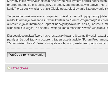
Możemy także tworzyć cookies niezwiązane ze skryptem phpBB podczas prz
phpBB. Informacje o Tobie są także gromadzone na podstawie danych, które do
konto") oraz posty wysłane przez Ciebie po zarejestrowaniu i zalogowaniu się 
Twoje konto musi zawierać co najmniej: unikalną identyfikującą nazwę (dalej
mail"). Informacje związane z Twoim kontem na "Forum Programosy" są chron
określenie, jakie informacje - oprócz nazwy użytkownika, hasła, i adresu 
widoczne. Co więcej, z poziomu Twojego konta masz możliwość włączania i
Dla bezpieczeństwa Twoje hasło jest zaszyfrowane (bez możliwości rozszyfro
pamiętaj, że pod żadnym pozorem, żaden przedstawiciel "Forum Programosy", 
"Zapomniałem hasła". Jeżeli skorzystasz z tej opcji, zostaniesz poproszony
Wróć do strony logowania
Strona główna