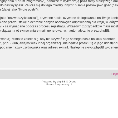
eglądania "Forum Programosy", jednakże te wykraczają poza ramy niniejszego d
 nas wysyłasz. Zalicza się do tego między innymi: pisanie postów jako gość (dalej
(dalej jako "Twoje posty").
 jako "nazwa użytkownika"), prywatne hasło, używane do logowania na Twoje konto (
ione przez ustawę o ochronie danych osobowych odpowiednią dla kraju, w którym z
e-mail - są wymagane podczas procesu rejestracji. W każdym z przypadków masz mo
 wyłączania otrzymywania e-maili generowanych automatycznie przez phpBB.
wania). Mimo to zaleca się, aby nie używać tego samego hasła na kilku stronach. 
phpBB lub jakiejkolwiek innej organizacji, nie będzie prosić Cię o jego udostępn
 o podanie nazwy użytkownika oraz adresu e-mail. Następnie skrypt phpBB wygener
Ekip
Powered by
phpBB
© Group
Forum Programosy.pl