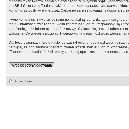
Możemy także tworzyć cookies niezwiązane ze skryptem phpBB podczas prz
phpBB. Informacje o Tobie są także gromadzone na podstawie danych, które do
konto") oraz posty wysłane przez Ciebie po zarejestrowaniu i zalogowaniu się 
Twoje konto musi zawierać co najmniej: unikalną identyfikującą nazwę (dalej
mail"). Informacje związane z Twoim kontem na "Forum Programosy" są chron
określenie, jakie informacje - oprócz nazwy użytkownika, hasła, i adresu 
widoczne. Co więcej, z poziomu Twojego konta masz możliwość włączania i
Dla bezpieczeństwa Twoje hasło jest zaszyfrowane (bez możliwości rozszyfro
pamiętaj, że pod żadnym pozorem, żaden przedstawiciel "Forum Programosy", 
"Zapomniałem hasła". Jeżeli skorzystasz z tej opcji, zostaniesz poproszony
Wróć do strony logowania
Strona główna