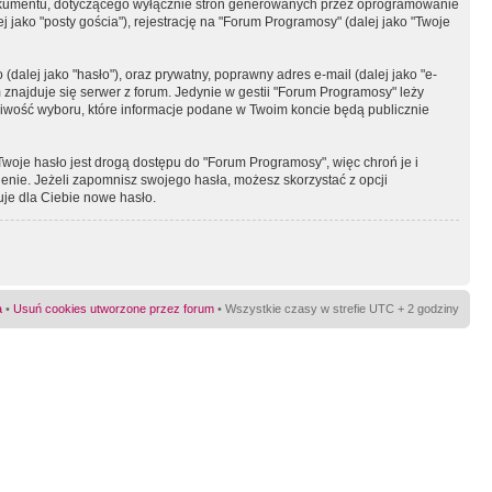
okumentu, dotyczącego wyłącznie stron generowanych przez oprogramowanie
 jako "posty gościa"), rejestrację na "Forum Programosy" (dalej jako "Twoje
dalej jako "hasło"), oraz prywatny, poprawny adres e-mail (dalej jako "e-
najduje się serwer z forum. Jedynie w gestii "Forum Programosy" leży
żliwość wyboru, które informacje podane w Twoim koncie będą publicznie
Twoje hasło jest drogą dostępu do "Forum Programosy", więc chroń je i
ienie. Jeżeli zapomnisz swojego hasła, możesz skorzystać z opcji
uje dla Ciebie nowe hasło.
a
•
Usuń cookies utworzone przez forum
• Wszystkie czasy w strefie UTC + 2 godziny