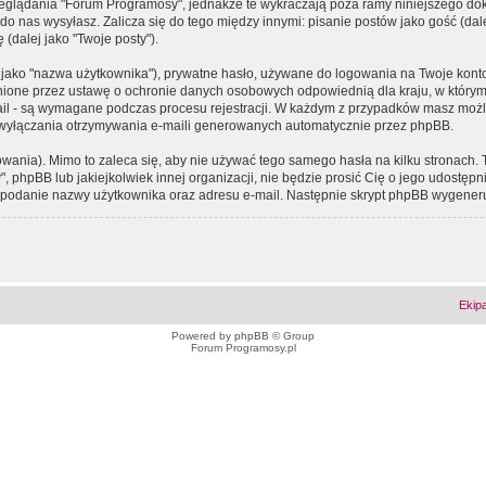
eglądania "Forum Programosy", jednakże te wykraczają poza ramy niniejszego d
 nas wysyłasz. Zalicza się do tego między innymi: pisanie postów jako gość (dalej
(dalej jako "Twoje posty").
 jako "nazwa użytkownika"), prywatne hasło, używane do logowania na Twoje konto (
ione przez ustawę o ochronie danych osobowych odpowiednią dla kraju, w którym z
e-mail - są wymagane podczas procesu rejestracji. W każdym z przypadków masz mo
 wyłączania otrzymywania e-maili generowanych automatycznie przez phpBB.
wania). Mimo to zaleca się, aby nie używać tego samego hasła na kilku stronach. 
phpBB lub jakiejkolwiek innej organizacji, nie będzie prosić Cię o jego udostępn
 o podanie nazwy użytkownika oraz adresu e-mail. Następnie skrypt phpBB wygener
Ekip
Powered by
phpBB
© Group
Forum Programosy.pl