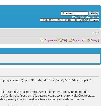
Wyszukiwarka Forum
Regulamin
FAQ
Rejestracja
Zaloguj
programosy.pl") i phpBB (dalej jako "oni", "one", "ich", "skrypt phpBB",
 które są małymi plikami tekstowymi pobieranymi przez przeglądarkę
sesji (dalej jako "session-id"), automatycznie wyznaczony dla Ciebie przez
tały przeczytane, co zwiększa Twoją wygodę korzystania z forum.