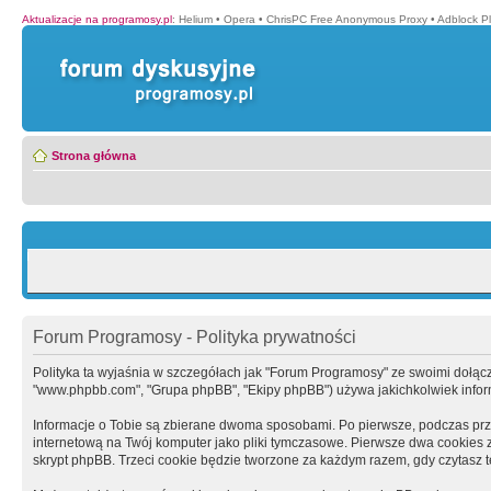
Aktualizacje na programosy.pl
:
Helium
•
Opera
•
ChrisPC Free Anonymous Proxy
•
Adblock P
Strona główna
Forum Programosy - Polityka prywatności
Polityka ta wyjaśnia w szczegółach jak "Forum Programosy" ze swoimi dołączony
"www.phpbb.com", "Grupa phpBB", "Ekipy phpBB") używa jakichkolwiek informa
Informacje o Tobie są zbierane dwoma sposobami. Po pierwsze, podczas prz
internetową na Twój komputer jako pliki tymczasowe. Pierwsze dwa cookies zaw
skrypt phpBB. Trzeci cookie będzie tworzone za każdym razem, gdy czytasz 