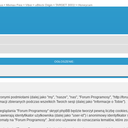
lus
•
Mixmax Free
•
Viber
•
uBlock Origin
•
TARGET 3001!
•
Honeycam
OGŁOSZENIE:
mi podmiotami (dalej jako "my", "nasze", "nas", "Forum Programosy", "http://forum.
cji zbieranych podczas wszelkich Twoich sesji (dalej jako "informacje o Tobie").
eglądania "Forum Programosy" skrypt phpBB będzie tworzył pewną liczbę cookies,
ierają identyfikator użytkownika (dalej jako "user-id") i anonimowy identyfikator 
tematy na "Forum Programosy". Jest ono używane do oznaczania tematów, które zos