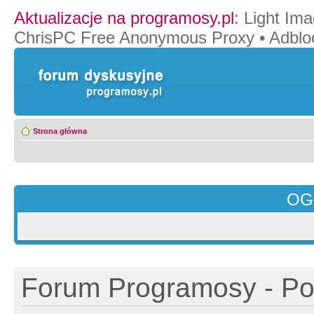
Aktualizacje na programosy.pl
:
Light Ima
ChrisPC Free Anonymous Proxy
•
Adblo
Strona główna
OG
Forum Programosy - Pol