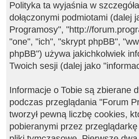
Polityka ta wyjaśnia w szczegó
dołączonymi podmiotami (dalej j
Programosy", "http://forum.progra
"one", "ich", "skrypt phpBB", "
phpBB") używa jakichkolwiek in
Twoich sesji (dalej jako "informac
Informacje o Tobie są zbierane
podczas przeglądania "Forum P
tworzył pewną liczbę cookies, k
pobieranymi przez przeglądarkę
pliki tymczasowe. Pierwsze dwa 