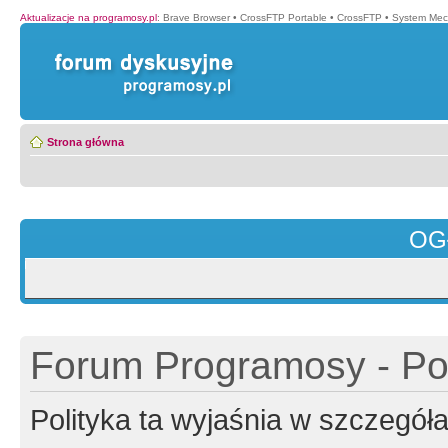
Aktualizacje na programosy.pl
:
Brave Browser
•
CrossFTP Portable
•
CrossFTP
•
System Mec
Strona główna
OG
Forum Programosy - Pol
Polityka ta wyjaśnia w szczegó