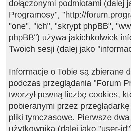
dołączonymi podmiotami (dalej j
Programosy", "http://forum.progra
"one", "ich", "skrypt phpBB", "
phpBB") używa jakichkolwiek in
Twoich sesji (dalej jako "informac
Informacje o Tobie są zbierane
podczas przeglądania "Forum P
tworzył pewną liczbę cookies, k
pobieranymi przez przeglądarkę
pliki tymczasowe. Pierwsze dwa 
użytkownika (dalej jako "user-id"