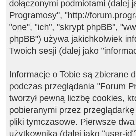
dołączonymi podmiotami (dalej j
Programosy", "http://forum.progra
"one", "ich", "skrypt phpBB", "
phpBB") używa jakichkolwiek in
Twoich sesji (dalej jako "informac
Informacje o Tobie są zbierane
podczas przeglądania "Forum P
tworzył pewną liczbę cookies, k
pobieranymi przez przeglądarkę
pliki tymczasowe. Pierwsze dwa 
użytkownika (dalej jako "user-id"