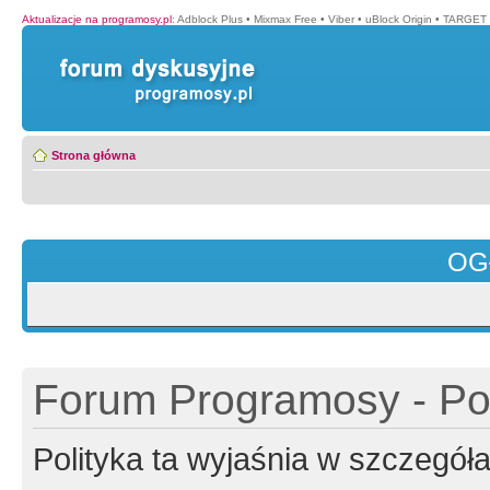
Aktualizacje na programosy.pl
:
Adblock Plus
•
Mixmax Free
•
Viber
•
uBlock Origin
•
TARGET 
Strona główna
OG
Forum Programosy - Pol
Polityka ta wyjaśnia w szczegó