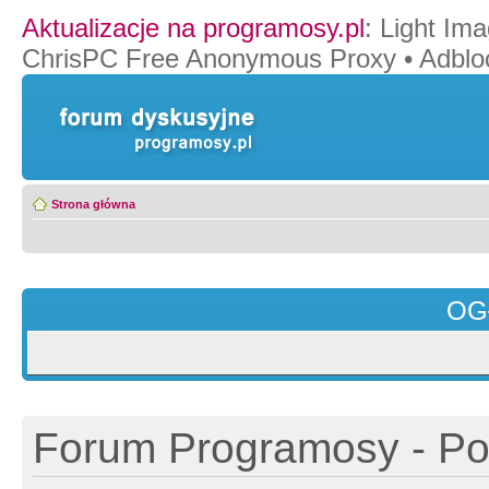
Aktualizacje na programosy.pl
:
Light Ima
ChrisPC Free Anonymous Proxy
•
Adblo
Strona główna
OG
Forum Programosy - Pol