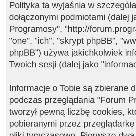
Polityka ta wyjaśnia w szczegó
dołączonymi podmiotami (dalej j
Programosy", "http://forum.progra
"one", "ich", "skrypt phpBB", "
phpBB") używa jakichkolwiek in
Twoich sesji (dalej jako "informac
Informacje o Tobie są zbierane
podczas przeglądania "Forum P
tworzył pewną liczbę cookies, k
pobieranymi przez przeglądarkę
pliki tymczasowe. Pierwsze dwa 