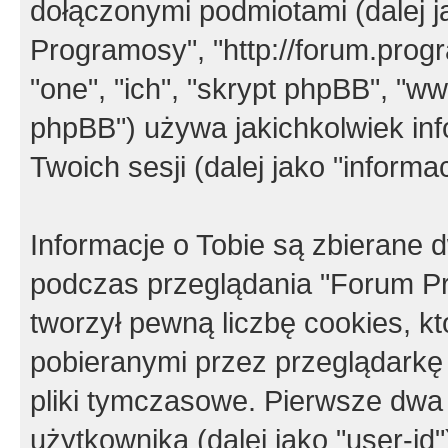
dołączonymi podmiotami (dalej j
Programosy", "http://forum.progra
"one", "ich", "skrypt phpBB", "
phpBB") używa jakichkolwiek in
Twoich sesji (dalej jako "informac
Informacje o Tobie są zbierane
podczas przeglądania "Forum P
tworzył pewną liczbę cookies, k
pobieranymi przez przeglądarkę
pliki tymczasowe. Pierwsze dwa 
użytkownika (dalej jako "user-id"