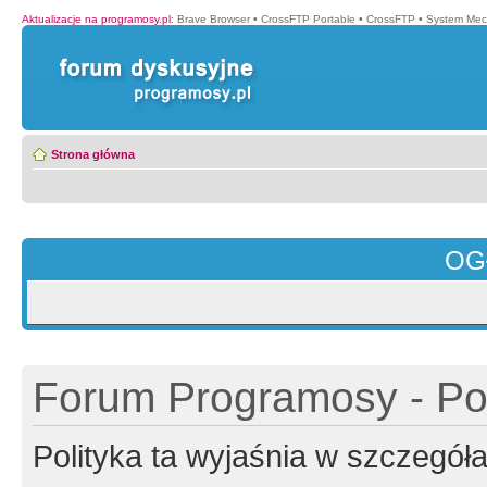
Aktualizacje na programosy.pl
:
Brave Browser
•
CrossFTP Portable
•
CrossFTP
•
System Mec
Strona główna
OG
Forum Programosy - Pol
Polityka ta wyjaśnia w szczegó