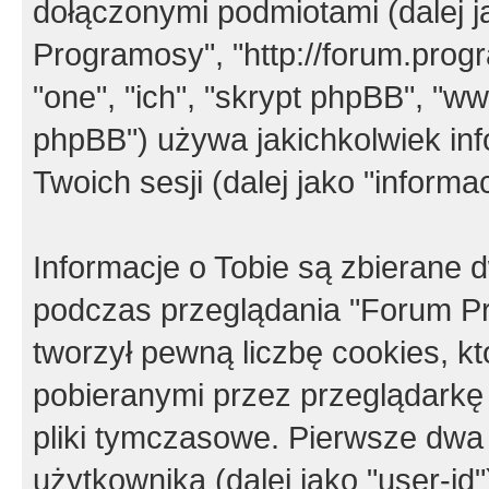
dołączonymi podmiotami (dalej j
Programosy", "http://forum.progra
"one", "ich", "skrypt phpBB", "
phpBB") używa jakichkolwiek in
Twoich sesji (dalej jako "informac
Informacje o Tobie są zbierane
podczas przeglądania "Forum P
tworzył pewną liczbę cookies, k
pobieranymi przez przeglądarkę
pliki tymczasowe. Pierwsze dwa 
użytkownika (dalej jako "user-id"