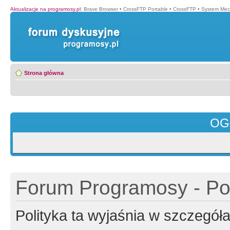
Aktualizacje na programosy.pl
:
Brave Browser
•
CrossFTP Portable
•
CrossFTP
•
System Mec
Strona główna
OG
Forum Programosy - Pol
Polityka ta wyjaśnia w szczegó