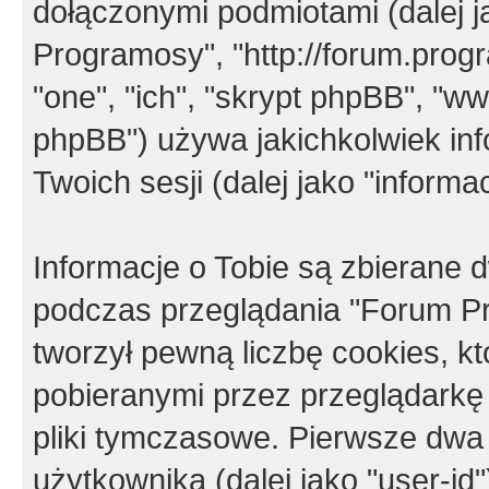
dołączonymi podmiotami (dalej j
Programosy", "http://forum.progra
"one", "ich", "skrypt phpBB", "
phpBB") używa jakichkolwiek in
Twoich sesji (dalej jako "informac
Informacje o Tobie są zbierane
podczas przeglądania "Forum P
tworzył pewną liczbę cookies, k
pobieranymi przez przeglądarkę
pliki tymczasowe. Pierwsze dwa 
użytkownika (dalej jako "user-id"