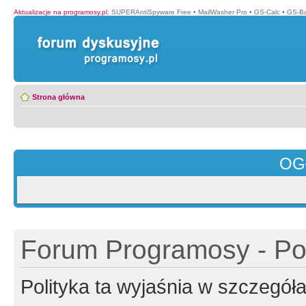
Aktualizacje na programosy.pl
:
SUPERAntiSpyware Free
•
MailWasher Pro
•
GS-Calc
•
GS-B
Strona główna
OG
Forum Programosy - Pol
Polityka ta wyjaśnia w szczegó