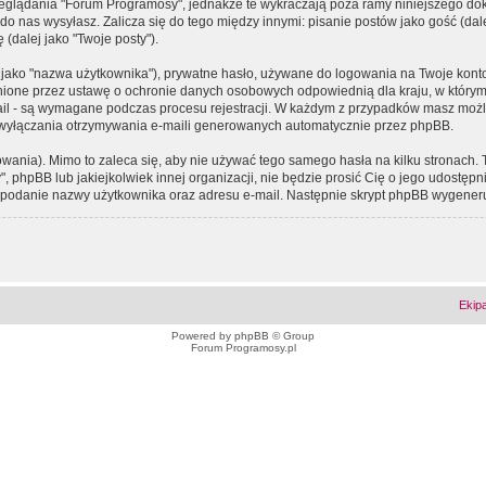
eglądania "Forum Programosy", jednakże te wykraczają poza ramy niniejszego d
 nas wysyłasz. Zalicza się do tego między innymi: pisanie postów jako gość (dalej
(dalej jako "Twoje posty").
 jako "nazwa użytkownika"), prywatne hasło, używane do logowania na Twoje konto (
ione przez ustawę o ochronie danych osobowych odpowiednią dla kraju, w którym z
e-mail - są wymagane podczas procesu rejestracji. W każdym z przypadków masz mo
 wyłączania otrzymywania e-maili generowanych automatycznie przez phpBB.
wania). Mimo to zaleca się, aby nie używać tego samego hasła na kilku stronach. 
phpBB lub jakiejkolwiek innej organizacji, nie będzie prosić Cię o jego udostępn
 o podanie nazwy użytkownika oraz adresu e-mail. Następnie skrypt phpBB wygener
Ekip
Powered by
phpBB
© Group
Forum Programosy.pl