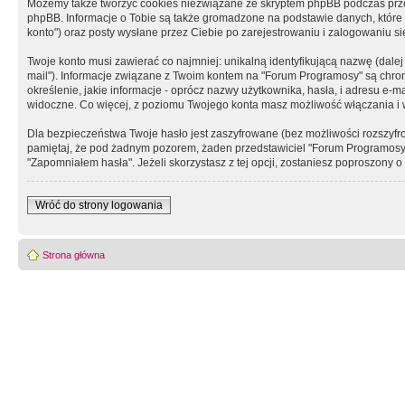
Możemy także tworzyć cookies niezwiązane ze skryptem phpBB podczas prz
phpBB. Informacje o Tobie są także gromadzone na podstawie danych, które do
konto") oraz posty wysłane przez Ciebie po zarejestrowaniu i zalogowaniu się 
Twoje konto musi zawierać co najmniej: unikalną identyfikującą nazwę (dalej
mail"). Informacje związane z Twoim kontem na "Forum Programosy" są chron
określenie, jakie informacje - oprócz nazwy użytkownika, hasła, i adresu 
widoczne. Co więcej, z poziomu Twojego konta masz możliwość włączania i
Dla bezpieczeństwa Twoje hasło jest zaszyfrowane (bez możliwości rozszyfro
pamiętaj, że pod żadnym pozorem, żaden przedstawiciel "Forum Programosy", 
"Zapomniałem hasła". Jeżeli skorzystasz z tej opcji, zostaniesz poproszony
Wróć do strony logowania
Strona główna