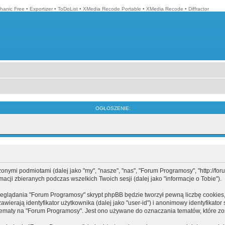
hanic Free
•
Exportizer
•
ToDoList
•
XMedia Recode Portable
•
XMedia Recode
•
Diffractor
OGŁOSZENIE:
mi podmiotami (dalej jako "my", "nasze", "nas", "Forum Programosy", "http://forum.
cji zbieranych podczas wszelkich Twoich sesji (dalej jako "informacje o Tobie").
eglądania "Forum Programosy" skrypt phpBB będzie tworzył pewną liczbę cookies,
ierają identyfikator użytkownika (dalej jako "user-id") i anonimowy identyfikator 
tematy na "Forum Programosy". Jest ono używane do oznaczania tematów, które zos