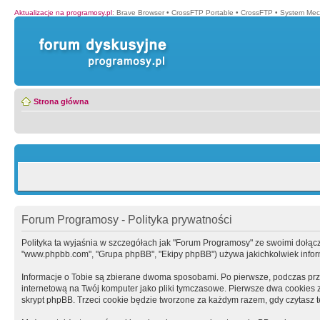
Aktualizacje na programosy.pl
:
Brave Browser
•
CrossFTP Portable
•
CrossFTP
•
System Mec
Strona główna
Forum Programosy - Polityka prywatności
Polityka ta wyjaśnia w szczegółach jak "Forum Programosy" ze swoimi dołączony
"www.phpbb.com", "Grupa phpBB", "Ekipy phpBB") używa jakichkolwiek informa
Informacje o Tobie są zbierane dwoma sposobami. Po pierwsze, podczas prz
internetową na Twój komputer jako pliki tymczasowe. Pierwsze dwa cookies zaw
skrypt phpBB. Trzeci cookie będzie tworzone za każdym razem, gdy czytasz 