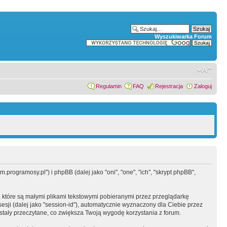
Wyszukiwarka Forum
Regulamin
FAQ
Rejestracja
Zaloguj
programosy.pl") i phpBB (dalej jako "oni", "one", "ich", "skrypt phpBB",
 które są małymi plikami tekstowymi pobieranymi przez przeglądarkę
sesji (dalej jako "session-id"), automatycznie wyznaczony dla Ciebie przez
tały przeczytane, co zwiększa Twoją wygodę korzystania z forum.