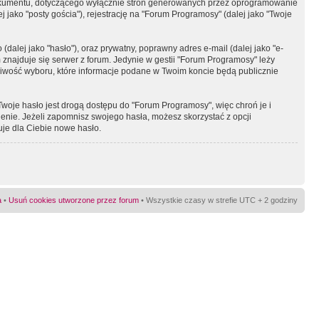
okumentu, dotyczącego wyłącznie stron generowanych przez oprogramowanie
 jako "posty gościa"), rejestrację na "Forum Programosy" (dalej jako "Twoje
dalej jako "hasło"), oraz prywatny, poprawny adres e-mail (dalej jako "e-
najduje się serwer z forum. Jedynie w gestii "Forum Programosy" leży
żliwość wyboru, które informacje podane w Twoim koncie będą publicznie
Twoje hasło jest drogą dostępu do "Forum Programosy", więc chroń je i
ienie. Jeżeli zapomnisz swojego hasła, możesz skorzystać z opcji
uje dla Ciebie nowe hasło.
a
•
Usuń cookies utworzone przez forum
• Wszystkie czasy w strefie UTC + 2 godziny