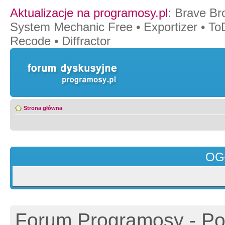
Aktualizacje na programosy.pl
:
Brave Br
System Mechanic Free
•
Exportizer
•
To
Recode
•
Diffractor
Strona główna
OG
Forum Programosy - Pol