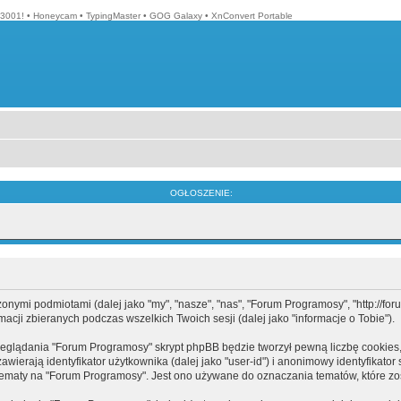
3001!
•
Honeycam
•
TypingMaster
•
GOG Galaxy
•
XnConvert Portable
OGŁOSZENIE:
mi podmiotami (dalej jako "my", "nasze", "nas", "Forum Programosy", "http://forum.
cji zbieranych podczas wszelkich Twoich sesji (dalej jako "informacje o Tobie").
eglądania "Forum Programosy" skrypt phpBB będzie tworzył pewną liczbę cookies,
ierają identyfikator użytkownika (dalej jako "user-id") i anonimowy identyfikator 
tematy na "Forum Programosy". Jest ono używane do oznaczania tematów, które zos