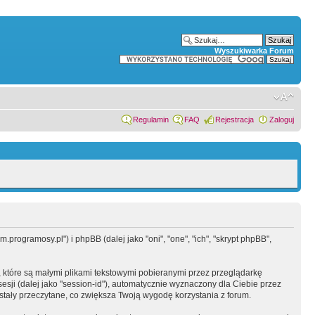
Wyszukiwarka Forum
Regulamin
FAQ
Rejestracja
Zaloguj
programosy.pl") i phpBB (dalej jako "oni", "one", "ich", "skrypt phpBB",
 które są małymi plikami tekstowymi pobieranymi przez przeglądarkę
sesji (dalej jako "session-id"), automatycznie wyznaczony dla Ciebie przez
tały przeczytane, co zwiększa Twoją wygodę korzystania z forum.