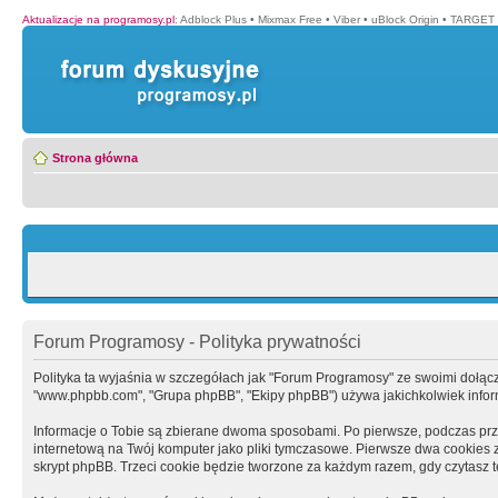
Aktualizacje na programosy.pl
:
Adblock Plus
•
Mixmax Free
•
Viber
•
uBlock Origin
•
TARGET 
Strona główna
Forum Programosy - Polityka prywatności
Polityka ta wyjaśnia w szczegółach jak "Forum Programosy" ze swoimi dołączony
"www.phpbb.com", "Grupa phpBB", "Ekipy phpBB") używa jakichkolwiek informa
Informacje o Tobie są zbierane dwoma sposobami. Po pierwsze, podczas prz
internetową na Twój komputer jako pliki tymczasowe. Pierwsze dwa cookies zaw
skrypt phpBB. Trzeci cookie będzie tworzone za każdym razem, gdy czytasz 