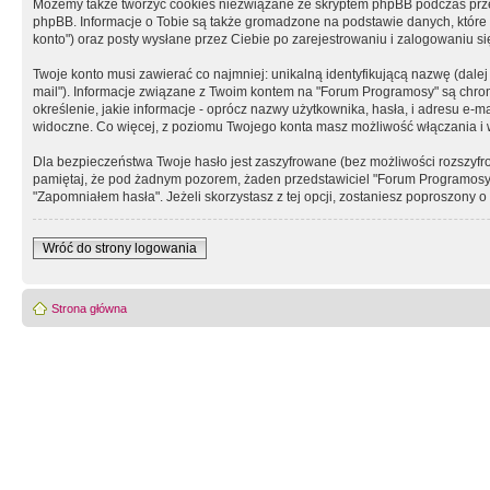
Możemy także tworzyć cookies niezwiązane ze skryptem phpBB podczas prz
phpBB. Informacje o Tobie są także gromadzone na podstawie danych, które do
konto") oraz posty wysłane przez Ciebie po zarejestrowaniu i zalogowaniu się 
Twoje konto musi zawierać co najmniej: unikalną identyfikującą nazwę (dalej
mail"). Informacje związane z Twoim kontem na "Forum Programosy" są chron
określenie, jakie informacje - oprócz nazwy użytkownika, hasła, i adresu 
widoczne. Co więcej, z poziomu Twojego konta masz możliwość włączania i
Dla bezpieczeństwa Twoje hasło jest zaszyfrowane (bez możliwości rozszyfro
pamiętaj, że pod żadnym pozorem, żaden przedstawiciel "Forum Programosy", 
"Zapomniałem hasła". Jeżeli skorzystasz z tej opcji, zostaniesz poproszony
Wróć do strony logowania
Strona główna