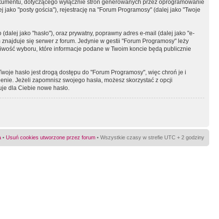
okumentu, dotyczącego wyłącznie stron generowanych przez oprogramowanie
 jako "posty gościa"), rejestrację na "Forum Programosy" (dalej jako "Twoje
dalej jako "hasło"), oraz prywatny, poprawny adres e-mail (dalej jako "e-
najduje się serwer z forum. Jedynie w gestii "Forum Programosy" leży
żliwość wyboru, które informacje podane w Twoim koncie będą publicznie
Twoje hasło jest drogą dostępu do "Forum Programosy", więc chroń je i
ienie. Jeżeli zapomnisz swojego hasła, możesz skorzystać z opcji
uje dla Ciebie nowe hasło.
a
•
Usuń cookies utworzone przez forum
• Wszystkie czasy w strefie UTC + 2 godziny