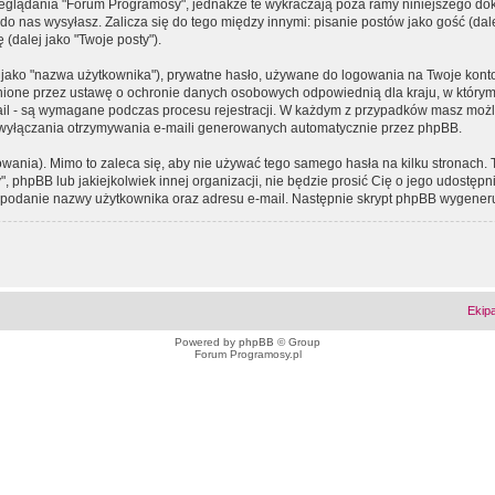
eglądania "Forum Programosy", jednakże te wykraczają poza ramy niniejszego d
 nas wysyłasz. Zalicza się do tego między innymi: pisanie postów jako gość (dalej
(dalej jako "Twoje posty").
 jako "nazwa użytkownika"), prywatne hasło, używane do logowania na Twoje konto (
ione przez ustawę o ochronie danych osobowych odpowiednią dla kraju, w którym z
e-mail - są wymagane podczas procesu rejestracji. W każdym z przypadków masz mo
 wyłączania otrzymywania e-maili generowanych automatycznie przez phpBB.
wania). Mimo to zaleca się, aby nie używać tego samego hasła na kilku stronach. 
phpBB lub jakiejkolwiek innej organizacji, nie będzie prosić Cię o jego udostępn
 o podanie nazwy użytkownika oraz adresu e-mail. Następnie skrypt phpBB wygener
Ekip
Powered by
phpBB
© Group
Forum Programosy.pl