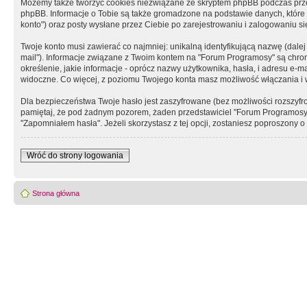
Możemy także tworzyć cookies niezwiązane ze skryptem phpBB podczas prz
phpBB. Informacje o Tobie są także gromadzone na podstawie danych, które do
konto") oraz posty wysłane przez Ciebie po zarejestrowaniu i zalogowaniu się 
Twoje konto musi zawierać co najmniej: unikalną identyfikującą nazwę (dalej
mail"). Informacje związane z Twoim kontem na "Forum Programosy" są chron
określenie, jakie informacje - oprócz nazwy użytkownika, hasła, i adresu 
widoczne. Co więcej, z poziomu Twojego konta masz możliwość włączania i
Dla bezpieczeństwa Twoje hasło jest zaszyfrowane (bez możliwości rozszyfro
pamiętaj, że pod żadnym pozorem, żaden przedstawiciel "Forum Programosy", 
"Zapomniałem hasła". Jeżeli skorzystasz z tej opcji, zostaniesz poproszony
Wróć do strony logowania
Strona główna