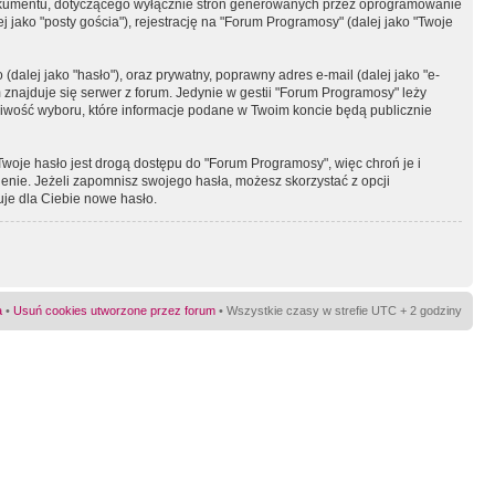
okumentu, dotyczącego wyłącznie stron generowanych przez oprogramowanie
 jako "posty gościa"), rejestrację na "Forum Programosy" (dalej jako "Twoje
dalej jako "hasło"), oraz prywatny, poprawny adres e-mail (dalej jako "e-
najduje się serwer z forum. Jedynie w gestii "Forum Programosy" leży
żliwość wyboru, które informacje podane w Twoim koncie będą publicznie
Twoje hasło jest drogą dostępu do "Forum Programosy", więc chroń je i
ienie. Jeżeli zapomnisz swojego hasła, możesz skorzystać z opcji
uje dla Ciebie nowe hasło.
a
•
Usuń cookies utworzone przez forum
• Wszystkie czasy w strefie UTC + 2 godziny