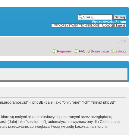
Wyszukiwarka Forum
Regulamin
FAQ
Rejestracja
Zaloguj
programosy.pl") i phpBB (dalej jako "oni", "one", "ich", "skrypt phpBB",
 które są małymi plikami tekstowymi pobieranymi przez przeglądarkę
sesji (dalej jako "session-id"), automatycznie wyznaczony dla Ciebie przez
tały przeczytane, co zwiększa Twoją wygodę korzystania z forum.