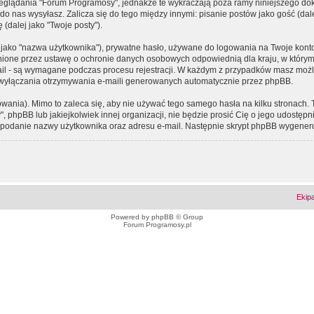
eglądania "Forum Programosy", jednakże te wykraczają poza ramy niniejszego d
 nas wysyłasz. Zalicza się do tego między innymi: pisanie postów jako gość (dalej
(dalej jako "Twoje posty").
 jako "nazwa użytkownika"), prywatne hasło, używane do logowania na Twoje konto (
ione przez ustawę o ochronie danych osobowych odpowiednią dla kraju, w którym z
e-mail - są wymagane podczas procesu rejestracji. W każdym z przypadków masz mo
 wyłączania otrzymywania e-maili generowanych automatycznie przez phpBB.
wania). Mimo to zaleca się, aby nie używać tego samego hasła na kilku stronach. 
phpBB lub jakiejkolwiek innej organizacji, nie będzie prosić Cię o jego udostępn
 o podanie nazwy użytkownika oraz adresu e-mail. Następnie skrypt phpBB wygener
Ekip
Powered by
phpBB
© Group
Forum Programosy.pl