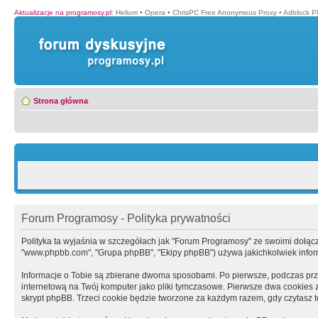
Aktualizacje na programosy.pl
:
Helium
•
Opera
•
ChrisPC Free Anonymous Proxy
•
Adblock P
Strona główna
Forum Programosy - Polityka prywatności
Polityka ta wyjaśnia w szczegółach jak "Forum Programosy" ze swoimi dołączony
"www.phpbb.com", "Grupa phpBB", "Ekipy phpBB") używa jakichkolwiek informa
Informacje o Tobie są zbierane dwoma sposobami. Po pierwsze, podczas prz
internetową na Twój komputer jako pliki tymczasowe. Pierwsze dwa cookies zaw
skrypt phpBB. Trzeci cookie będzie tworzone za każdym razem, gdy czytasz 