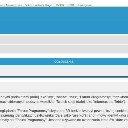
lus
•
Mixmax Free
•
Viber
•
uBlock Origin
•
TARGET 3001!
•
Honeycam
OGŁOSZENIE:
mi podmiotami (dalej jako "my", "nasze", "nas", "Forum Programosy", "http://forum.
cji zbieranych podczas wszelkich Twoich sesji (dalej jako "informacje o Tobie").
eglądania "Forum Programosy" skrypt phpBB będzie tworzył pewną liczbę cookies,
ierają identyfikator użytkownika (dalej jako "user-id") i anonimowy identyfikator 
tematy na "Forum Programosy". Jest ono używane do oznaczania tematów, które zos