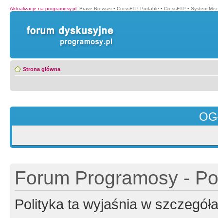
Aktualizacje na programosy.pl
:
Brave Browser
•
CrossFTP Portable
•
CrossFTP
•
System Mec
Strona główna
OG
Forum Programosy - Pol
Polityka ta wyjaśnia w szczegó