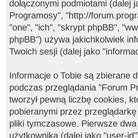
dołączonymi podmiotami (dalej j
Programosy", "http://forum.progra
"one", "ich", "skrypt phpBB", "
phpBB") używa jakichkolwiek in
Twoich sesji (dalej jako "informac
Informacje o Tobie są zbierane
podczas przeglądania "Forum P
tworzył pewną liczbę cookies, k
pobieranymi przez przeglądarkę
pliki tymczasowe. Pierwsze dwa 
użytkownika (dalej jako "user-id"