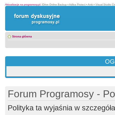
Aktualizacje na programosy.pl
:
IDrive Online Backup
•
Adlice Protect
•
Anki
•
Visual Studio C
Strona główna
OG
Forum Programosy - Pol
Polityka ta wyjaśnia w szczegó