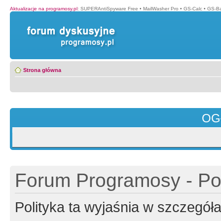
Aktualizacje na programosy.pl
:
SUPERAntiSpyware Free
•
MailWasher Pro
•
GS-Calc
•
GS-B
Strona główna
OG
Forum Programosy - Pol
Polityka ta wyjaśnia w szczegó