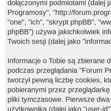
dołączonymi podmiotami (dalej j
Programosy", "http://forum.progra
"one", "ich", "skrypt phpBB", "
phpBB") używa jakichkolwiek in
Twoich sesji (dalej jako "informac
Informacje o Tobie są zbierane
podczas przeglądania "Forum P
tworzył pewną liczbę cookies, k
pobieranymi przez przeglądarkę
pliki tymczasowe. Pierwsze dwa 
użytkownika (dalej jako "user-id"