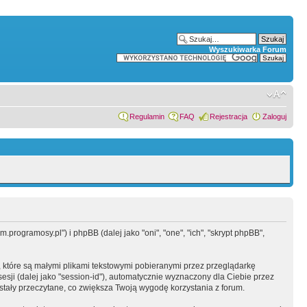
Wyszukiwarka Forum
Regulamin
FAQ
Rejestracja
Zaloguj
programosy.pl") i phpBB (dalej jako "oni", "one", "ich", "skrypt phpBB",
 które są małymi plikami tekstowymi pobieranymi przez przeglądarkę
sesji (dalej jako "session-id"), automatycznie wyznaczony dla Ciebie przez
tały przeczytane, co zwiększa Twoją wygodę korzystania z forum.