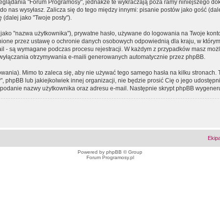
eglądania "Forum Programosy", jednakże te wykraczają poza ramy niniejszego d
 nas wysyłasz. Zalicza się do tego między innymi: pisanie postów jako gość (dalej
(dalej jako "Twoje posty").
 jako "nazwa użytkownika"), prywatne hasło, używane do logowania na Twoje konto (
ione przez ustawę o ochronie danych osobowych odpowiednią dla kraju, w którym z
e-mail - są wymagane podczas procesu rejestracji. W każdym z przypadków masz mo
 wyłączania otrzymywania e-maili generowanych automatycznie przez phpBB.
wania). Mimo to zaleca się, aby nie używać tego samego hasła na kilku stronach. 
phpBB lub jakiejkolwiek innej organizacji, nie będzie prosić Cię o jego udostępn
 o podanie nazwy użytkownika oraz adresu e-mail. Następnie skrypt phpBB wygener
Ekip
Powered by
phpBB
© Group
Forum Programosy.pl