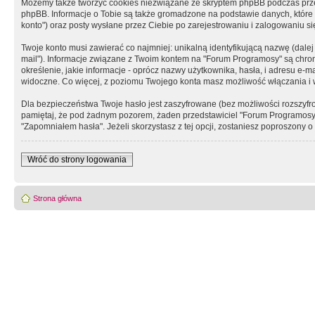
Możemy także tworzyć cookies niezwiązane ze skryptem phpBB podczas prz
phpBB. Informacje o Tobie są także gromadzone na podstawie danych, które do
konto") oraz posty wysłane przez Ciebie po zarejestrowaniu i zalogowaniu się 
Twoje konto musi zawierać co najmniej: unikalną identyfikującą nazwę (dalej
mail"). Informacje związane z Twoim kontem na "Forum Programosy" są chron
określenie, jakie informacje - oprócz nazwy użytkownika, hasła, i adresu 
widoczne. Co więcej, z poziomu Twojego konta masz możliwość włączania i
Dla bezpieczeństwa Twoje hasło jest zaszyfrowane (bez możliwości rozszyfro
pamiętaj, że pod żadnym pozorem, żaden przedstawiciel "Forum Programosy", 
"Zapomniałem hasła". Jeżeli skorzystasz z tej opcji, zostaniesz poproszony
Wróć do strony logowania
Strona główna