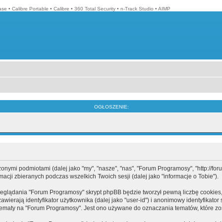
ase
•
Calibre Portable
•
Calibre
•
360 Total Security
•
n-Track Studio
•
AIMP
OGŁOSZENIE:
mi podmiotami (dalej jako "my", "nasze", "nas", "Forum Programosy", "http://forum.
cji zbieranych podczas wszelkich Twoich sesji (dalej jako "informacje o Tobie").
eglądania "Forum Programosy" skrypt phpBB będzie tworzył pewną liczbę cookies,
ierają identyfikator użytkownika (dalej jako "user-id") i anonimowy identyfikator 
tematy na "Forum Programosy". Jest ono używane do oznaczania tematów, które zos