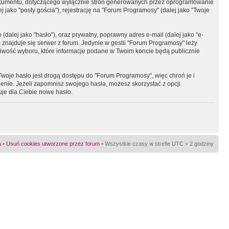
okumentu, dotyczącego wyłącznie stron generowanych przez oprogramowanie
 jako "posty gościa"), rejestrację na "Forum Programosy" (dalej jako "Twoje
dalej jako "hasło"), oraz prywatny, poprawny adres e-mail (dalej jako "e-
najduje się serwer z forum. Jedynie w gestii "Forum Programosy" leży
żliwość wyboru, które informacje podane w Twoim koncie będą publicznie
Twoje hasło jest drogą dostępu do "Forum Programosy", więc chroń je i
ienie. Jeżeli zapomnisz swojego hasła, możesz skorzystać z opcji
uje dla Ciebie nowe hasło.
a
•
Usuń cookies utworzone przez forum
• Wszystkie czasy w strefie UTC + 2 godziny