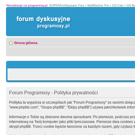
Aktualizacje na programosy.pl
:
SUPERAntiSpyware Free
•
MailWasher Pro
•
GS-Calc
•
GS-B
Strona główna
Forum Programosy - Polityka prywatności
Polityka ta wyjaśnia w szczegółach jak "Forum Programosy" ze swoimi dołączony
"www.phpbb.com", "Grupa phpBB", "Ekipy phpBB") używa jakichkolwiek informa
Informacje o Tobie są zbierane dwoma sposobami. Po pierwsze, podczas prz
internetową na Twój komputer jako pliki tymczasowe. Pierwsze dwa cookies zaw
skrypt phpBB. Trzeci cookie będzie tworzone za każdym razem, gdy czytasz 