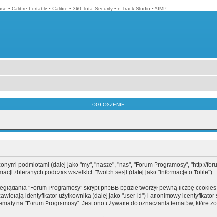
ase
•
Calibre Portable
•
Calibre
•
360 Total Security
•
n-Track Studio
•
AIMP
OGŁOSZENIE:
mi podmiotami (dalej jako "my", "nasze", "nas", "Forum Programosy", "http://forum.
cji zbieranych podczas wszelkich Twoich sesji (dalej jako "informacje o Tobie").
eglądania "Forum Programosy" skrypt phpBB będzie tworzył pewną liczbę cookies,
ierają identyfikator użytkownika (dalej jako "user-id") i anonimowy identyfikator 
tematy na "Forum Programosy". Jest ono używane do oznaczania tematów, które zos