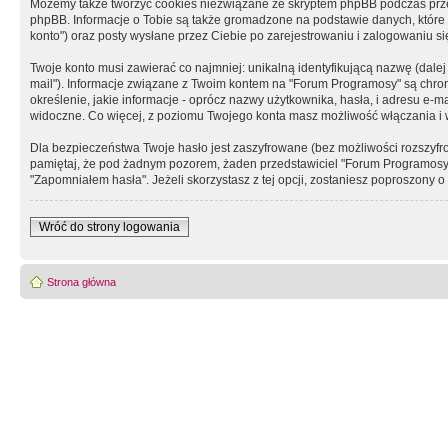
Możemy także tworzyć cookies niezwiązane ze skryptem phpBB podczas prz
phpBB. Informacje o Tobie są także gromadzone na podstawie danych, które do
konto") oraz posty wysłane przez Ciebie po zarejestrowaniu i zalogowaniu się 
Twoje konto musi zawierać co najmniej: unikalną identyfikującą nazwę (dalej
mail"). Informacje związane z Twoim kontem na "Forum Programosy" są chron
określenie, jakie informacje - oprócz nazwy użytkownika, hasła, i adresu 
widoczne. Co więcej, z poziomu Twojego konta masz możliwość włączania i
Dla bezpieczeństwa Twoje hasło jest zaszyfrowane (bez możliwości rozszyfro
pamiętaj, że pod żadnym pozorem, żaden przedstawiciel "Forum Programosy", 
"Zapomniałem hasła". Jeżeli skorzystasz z tej opcji, zostaniesz poproszony
Wróć do strony logowania
Strona główna