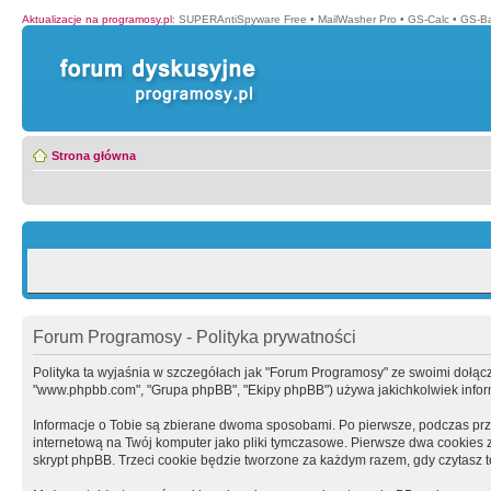
Aktualizacje na programosy.pl
:
SUPERAntiSpyware Free
•
MailWasher Pro
•
GS-Calc
•
GS-B
Strona główna
Forum Programosy - Polityka prywatności
Polityka ta wyjaśnia w szczegółach jak "Forum Programosy" ze swoimi dołączony
"www.phpbb.com", "Grupa phpBB", "Ekipy phpBB") używa jakichkolwiek informa
Informacje o Tobie są zbierane dwoma sposobami. Po pierwsze, podczas prz
internetową na Twój komputer jako pliki tymczasowe. Pierwsze dwa cookies zaw
skrypt phpBB. Trzeci cookie będzie tworzone za każdym razem, gdy czytasz 