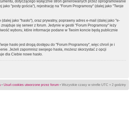
okumentu, dotyczącego wyłącznie stron generowanych przez oprogramowanie
 jako "posty gościa"), rejestrację na "Forum Programosy" (dalej jako "Twoje
dalej jako "hasło"), oraz prywatny, poprawny adres e-mail (dalej jako "e-
najduje się serwer z forum. Jedynie w gestii "Forum Programosy" leży
żliwość wyboru, które informacje podane w Twoim koncie będą publicznie
Twoje hasło jest drogą dostępu do "Forum Programosy", więc chroń je i
ienie. Jeżeli zapomnisz swojego hasła, możesz skorzystać z opcji
uje dla Ciebie nowe hasło.
a
•
Usuń cookies utworzone przez forum
• Wszystkie czasy w strefie UTC + 2 godziny