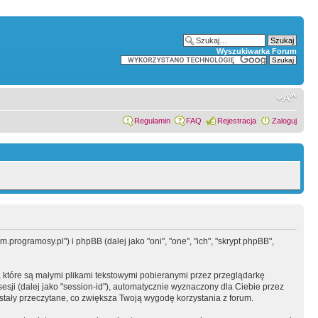
Wyszukiwarka Forum
Regulamin
FAQ
Rejestracja
Zaloguj
programosy.pl") i phpBB (dalej jako "oni", "one", "ich", "skrypt phpBB",
 które są małymi plikami tekstowymi pobieranymi przez przeglądarkę
sesji (dalej jako "session-id"), automatycznie wyznaczony dla Ciebie przez
tały przeczytane, co zwiększa Twoją wygodę korzystania z forum.