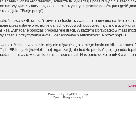
eglądania "Forum Programosy", jednakże te wykraczają poza ramy niniejszego d
 nas wysyłasz. Zalicza się do tego między innymi: pisanie postów jako gość (dalej
(dalej jako "Twoje posty").
 jako "nazwa użytkownika"), prywatne hasło, używane do logowania na Twoje konto (
ione przez ustawę o ochronie danych osobowych odpowiednią dla kraju, w którym z
e-mail - są wymagane podczas procesu rejestracji. W każdym z przypadków masz mo
 wyłączania otrzymywania e-maili generowanych automatycznie przez phpBB.
wania). Mimo to zaleca się, aby nie używać tego samego hasła na kilku stronach. 
phpBB lub jakiejkolwiek innej organizacji, nie będzie prosić Cię o jego udostępn
 o podanie nazwy użytkownika oraz adresu e-mail. Następnie skrypt phpBB wygener
Ekip
Powered by
phpBB
© Group
Forum Programosy.pl