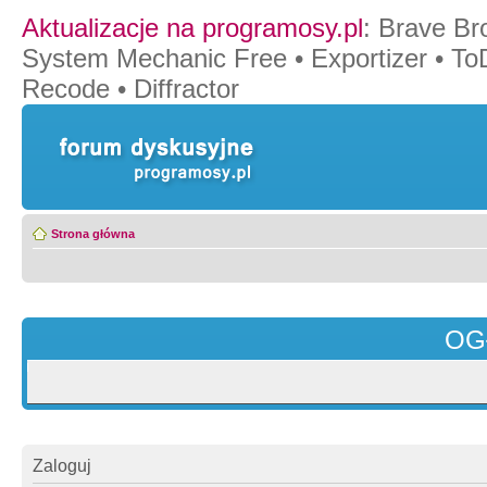
Aktualizacje na programosy.pl
:
Brave Br
System Mechanic Free
•
Exportizer
•
To
Recode
•
Diffractor
Strona główna
OG
Zaloguj