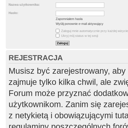
Nazwa użytkownika:
Hasło:
Zapomniałem hasła
Wyślij ponownie e-mail aktywujący
Zaloguj mnie automatycznie przy każdej wizycie
Ukryj mój status w tej sesji
REJESTRACJA
Musisz być zarejestrowany, aby
zajmuje tylko kilka chwil, ale z
Forum może przyznać dodatkow
użytkownikom. Zanim się zarejes
z netykietą i obowiązującymi tut
regulaminy poszczególnych foró