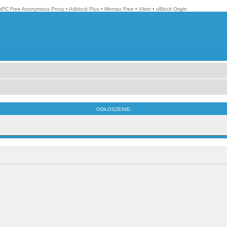
isPC Free Anonymous Proxy
•
Adblock Plus
•
Mixmax Free
•
Viber
•
uBlock Origin
OGŁOSZENIE: