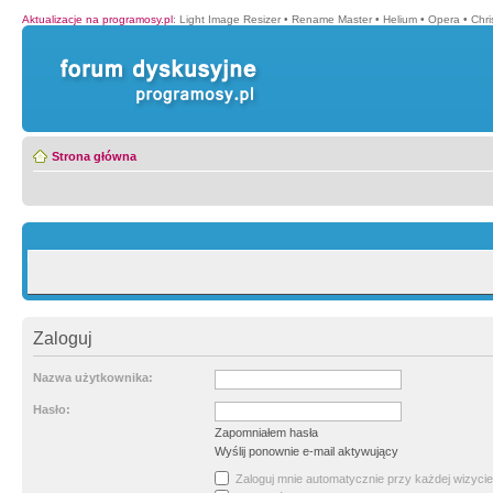
Aktualizacje na programosy.pl
:
Light Image Resizer
•
Rename Master
•
Helium
•
Opera
•
Chr
Strona główna
Zaloguj
Nazwa użytkownika:
Hasło:
Zapomniałem hasła
Wyślij ponownie e-mail aktywujący
Zaloguj mnie automatycznie przy każdej wizycie