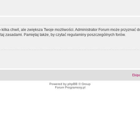
ko kilka chwil, ale zwiększa Twoje możliwości. Administrator Forum może przyzna
tutaj zasadami. Pamiętaj także, by czytać regulaminy poszczególnych forów.
Ekip
Powered by
phpBB
© Group
Forum Programosy.pl