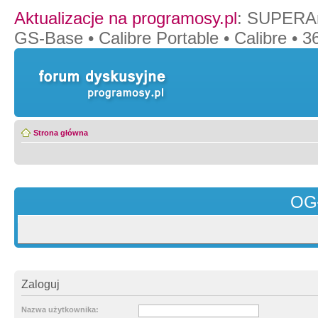
Aktualizacje na programosy.pl
:
SUPERAn
GS-Base
•
Calibre Portable
•
Calibre
•
36
Strona główna
OG
Zaloguj
Nazwa użytkownika: