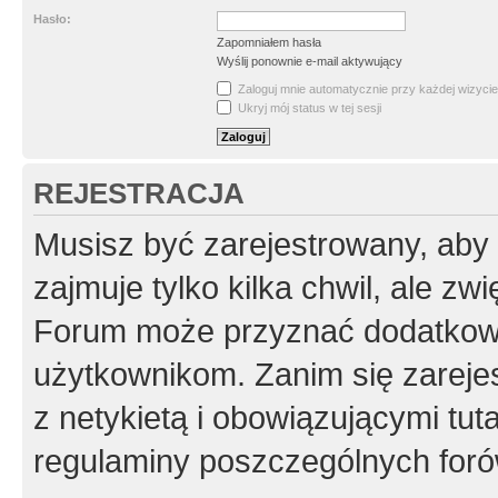
Hasło:
Zapomniałem hasła
Wyślij ponownie e-mail aktywujący
Zaloguj mnie automatycznie przy każdej wizycie
Ukryj mój status w tej sesji
REJESTRACJA
Musisz być zarejestrowany, aby
zajmuje tylko kilka chwil, ale z
Forum może przyznać dodatkow
użytkownikom. Zanim się zarejes
z netykietą i obowiązującymi tut
regulaminy poszczególnych foró