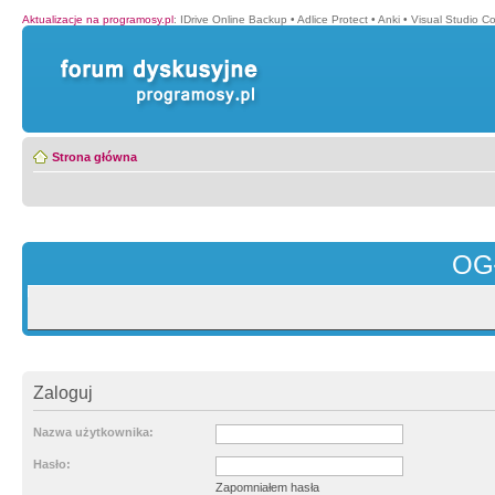
Aktualizacje na programosy.pl
:
IDrive Online Backup
•
Adlice Protect
•
Anki
•
Visual Studio C
Strona główna
OG
Zaloguj
Nazwa użytkownika:
Hasło:
Zapomniałem hasła