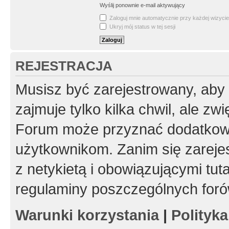
Wyślij ponownie e-mail aktywujący
Zaloguj mnie automatycznie przy każdej wizycie
Ukryj mój status w tej sesji
REJESTRACJA
Musisz być zarejestrowany, aby
zajmuje tylko kilka chwil, ale z
Forum może przyznać dodatkow
użytkownikom. Zanim się zarejes
z netykietą i obowiązującymi tut
regulaminy poszczególnych foró
Warunki korzystania
|
Polityk