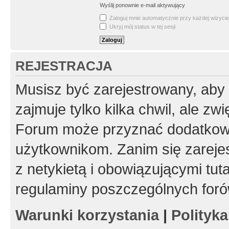
Wyślij ponownie e-mail aktywujący
Zaloguj mnie automatycznie przy każdej wizycie
Ukryj mój status w tej sesji
REJESTRACJA
Musisz być zarejestrowany, aby
zajmuje tylko kilka chwil, ale z
Forum może przyznać dodatkow
użytkownikom. Zanim się zarejes
z netykietą i obowiązującymi tut
regulaminy poszczególnych foró
Warunki korzystania
|
Polityk