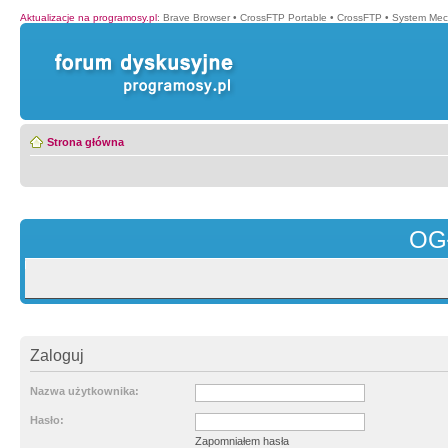
Aktualizacje na programosy.pl
:
Brave Browser
•
CrossFTP Portable
•
CrossFTP
•
System Mec
Strona główna
OG
Zaloguj
Nazwa użytkownika:
Hasło:
Zapomniałem hasła