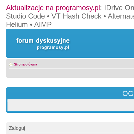
Aktualizacje na programosy.pl
:
IDrive O
Studio Code
•
VT Hash Check
•
Alternat
Helium
•
AIMP
Strona główna
OG
Zaloguj