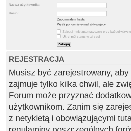
Nazwa użytkownika:
Hasło:
Zapomniałem hasła
Wyślij ponownie e-mail aktywujący
Zaloguj mnie automatycznie przy każdej wizycie
Ukryj mój status w tej sesji
REJESTRACJA
Musisz być zarejestrowany, aby
zajmuje tylko kilka chwil, ale z
Forum może przyznać dodatkow
użytkownikom. Zanim się zarejes
z netykietą i obowiązującymi tut
regulaminy poszczególnych foró