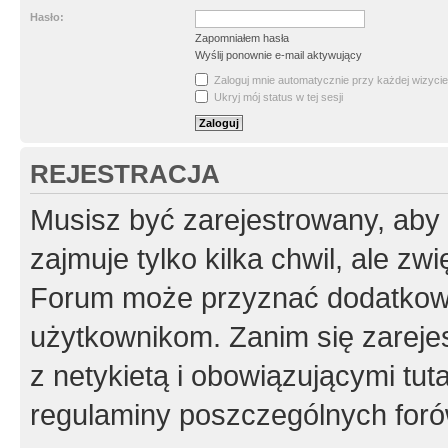
Hasło:
Zapomniałem hasła
Wyślij ponownie e-mail aktywujący
Zaloguj mnie automatycznie przy każdej wizycie
Ukryj mój status w tej sesji
REJESTRACJA
Musisz być zarejestrowany, aby
zajmuje tylko kilka chwil, ale z
Forum może przyznać dodatkow
użytkownikom. Zanim się zarejes
z netykietą i obowiązującymi tut
regulaminy poszczególnych foró