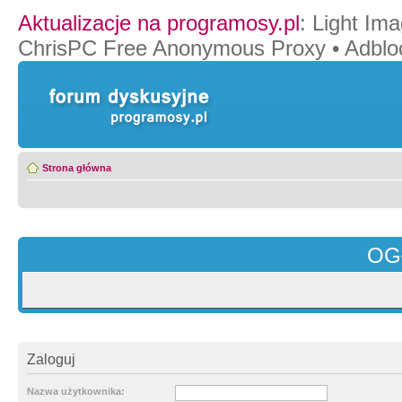
Aktualizacje na programosy.pl
:
Light Ima
ChrisPC Free Anonymous Proxy
•
Adblo
Strona główna
OG
Zaloguj
Nazwa użytkownika: