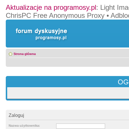
Aktualizacje na programosy.pl
:
Light Ima
ChrisPC Free Anonymous Proxy
•
Adblo
Strona główna
OG
Zaloguj
Nazwa użytkownika: