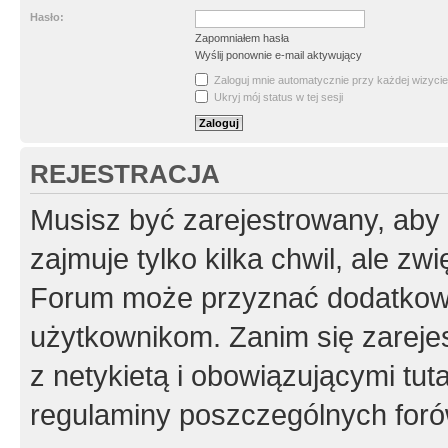
Hasło:
Zapomniałem hasła
Wyślij ponownie e-mail aktywujący
Zaloguj mnie automatycznie przy każdej wizycie
Ukryj mój status w tej sesji
REJESTRACJA
Musisz być zarejestrowany, aby
zajmuje tylko kilka chwil, ale z
Forum może przyznać dodatkow
użytkownikom. Zanim się zarejes
z netykietą i obowiązującymi tut
regulaminy poszczególnych foró