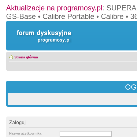
Aktualizacje na programosy.pl
:
SUPERAn
GS-Base
•
Calibre Portable
•
Calibre
•
36
Strona główna
OG
Zaloguj
Nazwa użytkownika: