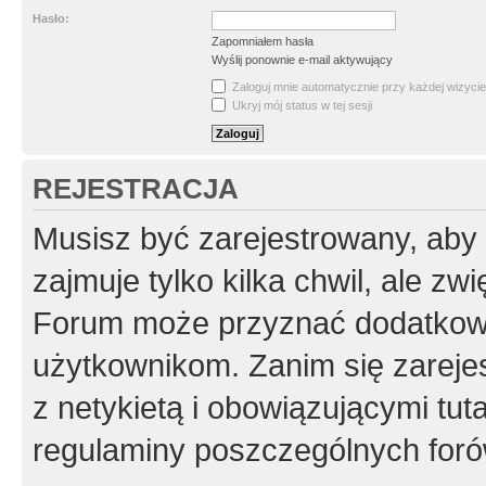
Hasło:
Zapomniałem hasła
Wyślij ponownie e-mail aktywujący
Zaloguj mnie automatycznie przy każdej wizycie
Ukryj mój status w tej sesji
REJESTRACJA
Musisz być zarejestrowany, aby
zajmuje tylko kilka chwil, ale z
Forum może przyznać dodatkow
użytkownikom. Zanim się zarejes
z netykietą i obowiązującymi tut
regulaminy poszczególnych foró