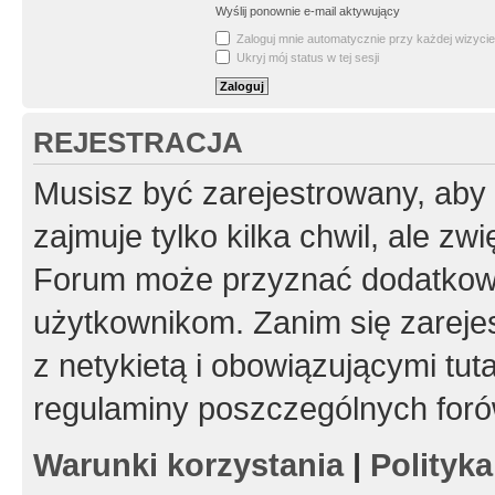
Wyślij ponownie e-mail aktywujący
Zaloguj mnie automatycznie przy każdej wizycie
Ukryj mój status w tej sesji
REJESTRACJA
Musisz być zarejestrowany, aby
zajmuje tylko kilka chwil, ale z
Forum może przyznać dodatkow
użytkownikom. Zanim się zarejes
z netykietą i obowiązującymi tut
regulaminy poszczególnych foró
Warunki korzystania
|
Polityk