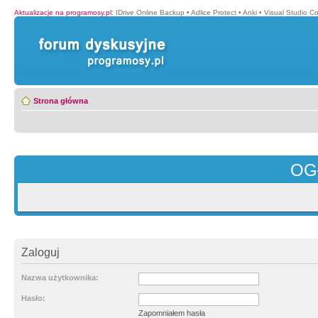
Aktualizacje na programosy.pl
:
IDrive Online Backup
•
Adlice Protect
•
Anki
•
Visual Studio C
Strona główna
OG
Zaloguj
Nazwa użytkownika:
Hasło:
Zapomniałem hasła