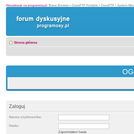
Aktualizacje na programosy.pl
:
Brave Browser
•
CrossFTP Portable
•
CrossFTP
•
System Mec
Strona główna
OG
Zaloguj
Nazwa użytkownika:
Hasło:
Zapomniałem hasła