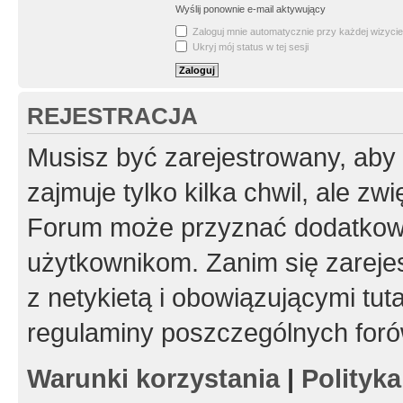
Wyślij ponownie e-mail aktywujący
Zaloguj mnie automatycznie przy każdej wizycie
Ukryj mój status w tej sesji
REJESTRACJA
Musisz być zarejestrowany, aby
zajmuje tylko kilka chwil, ale z
Forum może przyznać dodatkow
użytkownikom. Zanim się zarejes
z netykietą i obowiązującymi tut
regulaminy poszczególnych foró
Warunki korzystania
|
Polityk