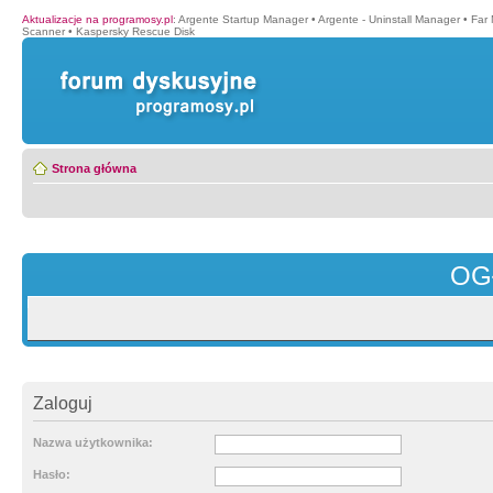
Aktualizacje na programosy.pl
:
Argente Startup Manager
•
Argente - Uninstall Manager
•
Far
Scanner
•
Kaspersky Rescue Disk
Strona główna
OG
Zaloguj
Nazwa użytkownika:
Hasło: