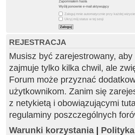
Zapomniałem hasła
Wyślij ponownie e-mail aktywujący
Zaloguj mnie automatycznie przy każdej wizycie
Ukryj mój status w tej sesji
REJESTRACJA
Musisz być zarejestrowany, aby
zajmuje tylko kilka chwil, ale z
Forum może przyznać dodatkow
użytkownikom. Zanim się zarejes
z netykietą i obowiązującymi tut
regulaminy poszczególnych foró
Warunki korzystania
|
Polityk