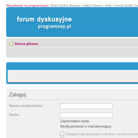
Aktualizacje na programosy.pl
:
IDrive Online Backup
•
Adlice Protect
•
Anki
•
Visual Studio C
Strona główna
Zaloguj
Nazwa użytkownika:
Hasło:
Zapomniałem hasła
Wyślij ponownie e-mail aktywujący
Zaloguj mnie automatycznie przy każdej wizycie