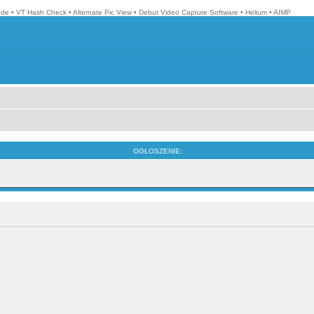
ode
•
VT Hash Check
•
Alternate Pic View
•
Debut Video Capture Software
•
Helium
•
AIMP
OGŁOSZENIE: