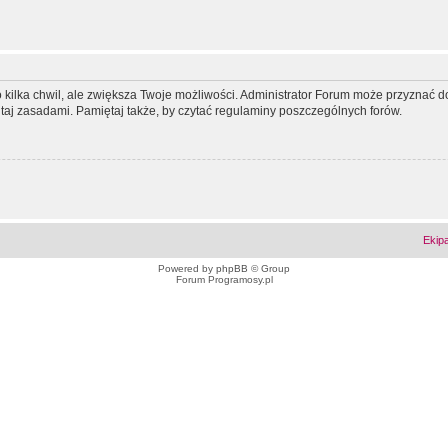
ko kilka chwil, ale zwiększa Twoje możliwości. Administrator Forum może przyzna
tutaj zasadami. Pamiętaj także, by czytać regulaminy poszczególnych forów.
Ekip
Powered by
phpBB
© Group
Forum Programosy.pl