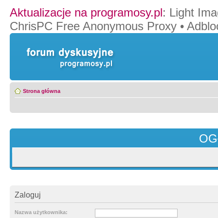
Aktualizacje na programosy.pl
:
Light Ima
ChrisPC Free Anonymous Proxy
•
Adblo
Strona główna
OG
Zaloguj
Nazwa użytkownika: