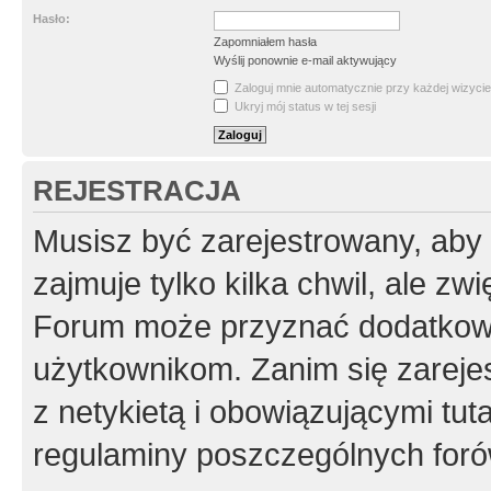
Hasło:
Zapomniałem hasła
Wyślij ponownie e-mail aktywujący
Zaloguj mnie automatycznie przy każdej wizycie
Ukryj mój status w tej sesji
REJESTRACJA
Musisz być zarejestrowany, aby
zajmuje tylko kilka chwil, ale z
Forum może przyznać dodatkow
użytkownikom. Zanim się zarejes
z netykietą i obowiązującymi tut
regulaminy poszczególnych foró