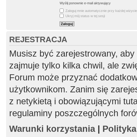
Wyślij ponownie e-mail aktywujący
Zaloguj mnie automatycznie przy każdej wizycie
Ukryj mój status w tej sesji
REJESTRACJA
Musisz być zarejestrowany, aby
zajmuje tylko kilka chwil, ale z
Forum może przyznać dodatkow
użytkownikom. Zanim się zarejes
z netykietą i obowiązującymi tut
regulaminy poszczególnych foró
Warunki korzystania
|
Polityk