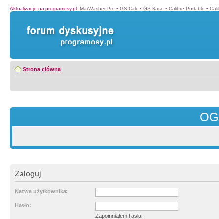
Aktualizacje na programosy.pl
:
MailWasher Pro
•
GS-Calc
•
GS-Base
•
Calibre Portable
•
Cali
Strona główna
OG
Zaloguj
Nazwa użytkownika:
Hasło:
Zapomniałem hasła