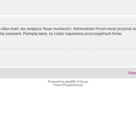
ko kilka chwil, ale zwiększa Twoje możliwości. Administrator Forum może przyzna
tutaj zasadami. Pamiętaj także, by czytać regulaminy poszczególnych forów.
Ekip
Powered by
phpBB
© Group
Forum Programosy.pl