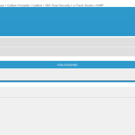
ase
•
Calibre Portable
•
Calibre
•
360 Total Security
•
n-Track Studio
•
AIMP
OGŁOSZENIE: