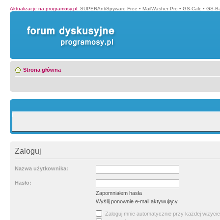
Aktualizacje na programosy.pl
:
SUPERAntiSpyware Free
•
MailWasher Pro
•
GS-Calc
•
GS-B
Strona główna
Zaloguj
Nazwa użytkownika:
Hasło:
Zapomniałem hasła
Wyślij ponownie e-mail aktywujący
Zaloguj mnie automatycznie przy każdej wizycie