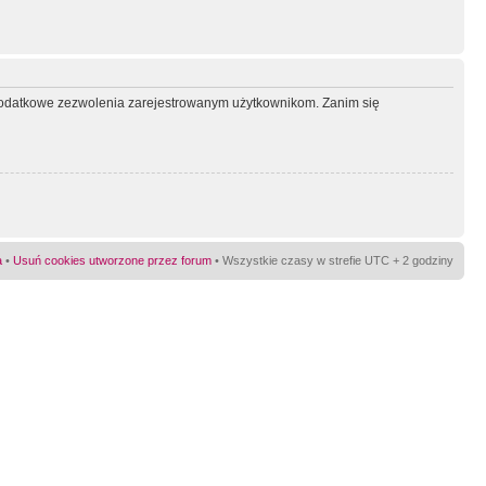
ć dodatkowe zezwolenia zarejestrowanym użytkownikom. Zanim się
a
•
Usuń cookies utworzone przez forum
• Wszystkie czasy w strefie UTC + 2 godziny