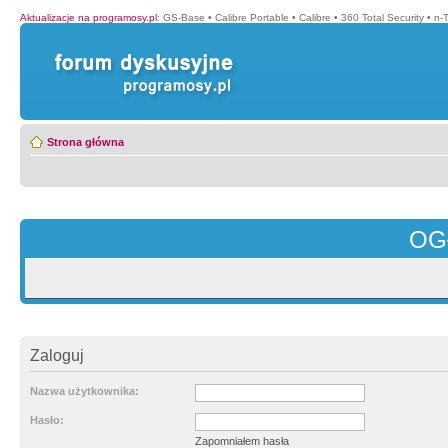
Aktualizacje na programosy.pl
:
GS-Base
•
Calibre Portable
•
Calibre
•
360 Total Security
•
n-
Strona główna
OG
Zaloguj
Nazwa użytkownika:
Hasło:
Zapomniałem hasła