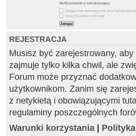
Wyślij ponownie e-mail aktywujący
Zaloguj mnie automatycznie przy każdej wizycie
Ukryj mój status w tej sesji
REJESTRACJA
Musisz być zarejestrowany, aby
zajmuje tylko kilka chwil, ale z
Forum może przyznać dodatkow
użytkownikom. Zanim się zarejes
z netykietą i obowiązującymi tut
regulaminy poszczególnych foró
Warunki korzystania
|
Polityk