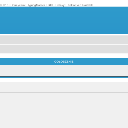
3001!
•
Honeycam
•
TypingMaster
•
GOG Galaxy
•
XnConvert Portable
OGŁOSZENIE: