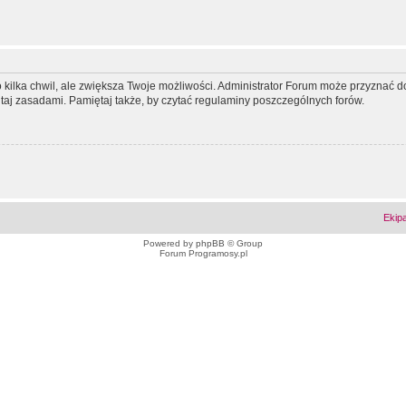
ko kilka chwil, ale zwiększa Twoje możliwości. Administrator Forum może przyzna
tutaj zasadami. Pamiętaj także, by czytać regulaminy poszczególnych forów.
Ekip
Powered by
phpBB
© Group
Forum Programosy.pl