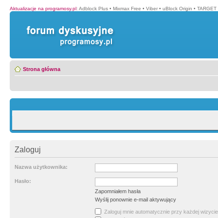
Aktualizacje na programosy.pl
:
Adblock Plus
•
Mixmax Free
•
Viber
•
uBlock Origin
•
TARGET 
Strona główna
Zaloguj
Nazwa użytkownika:
Hasło:
Zapomniałem hasła
Wyślij ponownie e-mail aktywujący
Zaloguj mnie automatycznie przy każdej wizycie