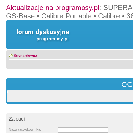
Aktualizacje na programosy.pl
:
SUPERAn
GS-Base
•
Calibre Portable
•
Calibre
•
36
Strona główna
OG
Zaloguj
Nazwa użytkownika: