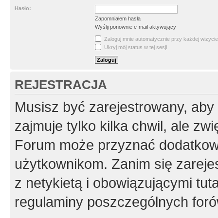
Hasło:
Zapomniałem hasła
Wyślij ponownie e-mail aktywujący
Zaloguj mnie automatycznie przy każdej wizycie
Ukryj mój status w tej sesji
REJESTRACJA
Musisz być zarejestrowany, aby
zajmuje tylko kilka chwil, ale z
Forum może przyznać dodatkow
użytkownikom. Zanim się zarejes
z netykietą i obowiązującymi tut
regulaminy poszczególnych foró