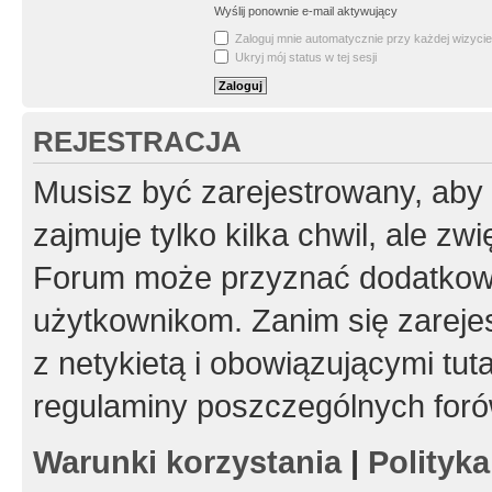
Wyślij ponownie e-mail aktywujący
Zaloguj mnie automatycznie przy każdej wizycie
Ukryj mój status w tej sesji
REJESTRACJA
Musisz być zarejestrowany, aby
zajmuje tylko kilka chwil, ale z
Forum może przyznać dodatkow
użytkownikom. Zanim się zarejes
z netykietą i obowiązującymi tut
regulaminy poszczególnych foró
Warunki korzystania
|
Polityk