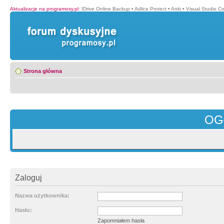
Aktualizacje na programosy.pl
:
IDrive Online Backup
•
Adlice Protect
•
Anki
•
Visual Studio C
Strona główna
OG
Zaloguj
Nazwa użytkownika:
Hasło:
Zapomniałem hasła