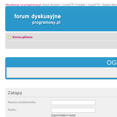
Aktualizacje na programosy.pl
:
Brave Browser
•
CrossFTP Portable
•
CrossFTP
•
System Mec
Strona główna
OG
Zaloguj
Nazwa użytkownika:
Hasło:
Zapomniałem hasła