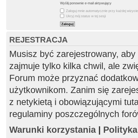
Wyślij ponownie e-mail aktywujący
Zaloguj mnie automatycznie przy każdej wizycie
Ukryj mój status w tej sesji
REJESTRACJA
Musisz być zarejestrowany, aby
zajmuje tylko kilka chwil, ale z
Forum może przyznać dodatkow
użytkownikom. Zanim się zarejes
z netykietą i obowiązującymi tut
regulaminy poszczególnych foró
Warunki korzystania
|
Polityk