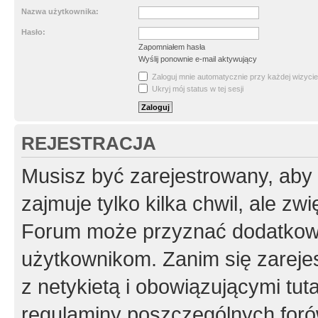
Nazwa użytkownika:
Hasło:
Zapomniałem hasła
Wyślij ponownie e-mail aktywujący
Zaloguj mnie automatycznie przy każdej wizycie
Ukryj mój status w tej sesji
REJESTRACJA
Musisz być zarejestrowany, aby
zajmuje tylko kilka chwil, ale z
Forum może przyznać dodatkow
użytkownikom. Zanim się zarejes
z netykietą i obowiązującymi tut
regulaminy poszczególnych foró