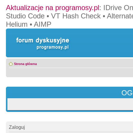
Aktualizacje na programosy.pl
:
IDrive O
Studio Code
•
VT Hash Check
•
Alternat
Helium
•
AIMP
Strona główna
OG
Zaloguj