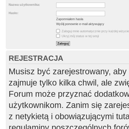
Nazwa użytkownika:
Hasło:
Zapomniałem hasła
Wyślij ponownie e-mail aktywujący
Zaloguj mnie automatycznie przy każdej wizycie
Ukryj mój status w tej sesji
REJESTRACJA
Musisz być zarejestrowany, aby
zajmuje tylko kilka chwil, ale z
Forum może przyznać dodatkow
użytkownikom. Zanim się zarejes
z netykietą i obowiązującymi tut
regulaminy poszczególnych foró