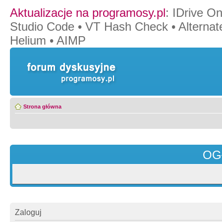
Aktualizacje na programosy.pl
:
IDrive O
Studio Code
•
VT Hash Check
•
Alternat
Helium
•
AIMP
Strona główna
OG
Zaloguj