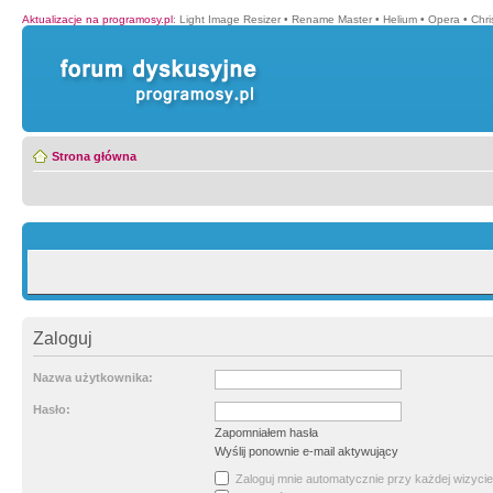
Aktualizacje na programosy.pl
:
Light Image Resizer
•
Rename Master
•
Helium
•
Opera
•
Chr
Strona główna
Zaloguj
Nazwa użytkownika:
Hasło:
Zapomniałem hasła
Wyślij ponownie e-mail aktywujący
Zaloguj mnie automatycznie przy każdej wizycie