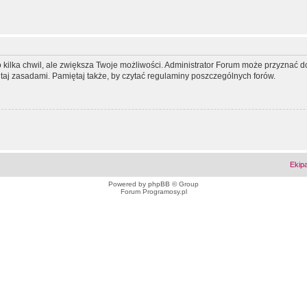
ko kilka chwil, ale zwiększa Twoje możliwości. Administrator Forum może przyzna
tutaj zasadami. Pamiętaj także, by czytać regulaminy poszczególnych forów.
Ekip
Powered by
phpBB
© Group
Forum Programosy.pl