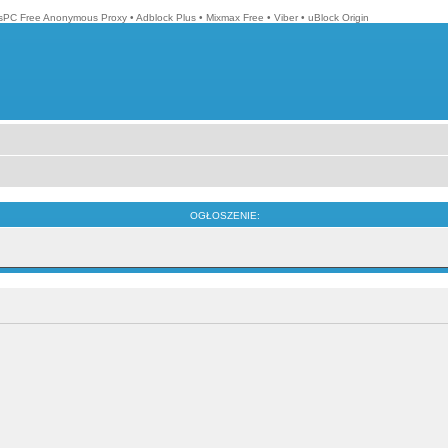
isPC Free Anonymous Proxy
•
Adblock Plus
•
Mixmax Free
•
Viber
•
uBlock Origin
OGŁOSZENIE: