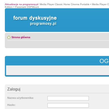
Aktualizacje na programosy.pl
:
Media Player Classic Home Cinema Portable
•
Media Player 
Edition
•
Passmark OSFMount
Strona główna
OG
Zaloguj
Nazwa użytkownika:
Hasło: