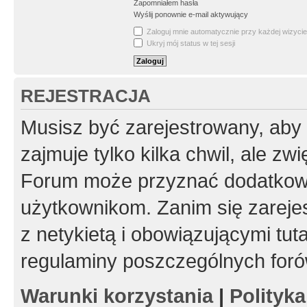
Zapomniałem hasła
Wyślij ponownie e-mail aktywujący
Zaloguj mnie automatycznie przy każdej wizycie
Ukryj mój status w tej sesji
REJESTRACJA
Musisz być zarejestrowany, aby
zajmuje tylko kilka chwil, ale z
Forum może przyznać dodatkow
użytkownikom. Zanim się zarejes
z netykietą i obowiązującymi tut
regulaminy poszczególnych foró
Warunki korzystania
|
Polityk