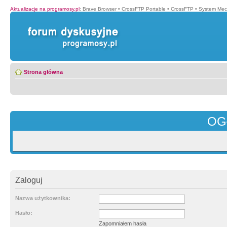
Aktualizacje na programosy.pl
:
Brave Browser
•
CrossFTP Portable
•
CrossFTP
•
System Mec
Strona główna
OG
Zaloguj
Nazwa użytkownika:
Hasło:
Zapomniałem hasła