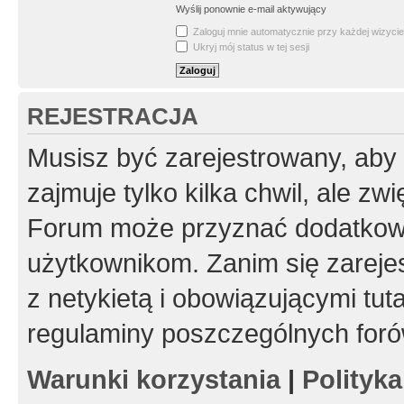
Wyślij ponownie e-mail aktywujący
Zaloguj mnie automatycznie przy każdej wizycie
Ukryj mój status w tej sesji
REJESTRACJA
Musisz być zarejestrowany, aby
zajmuje tylko kilka chwil, ale z
Forum może przyznać dodatkow
użytkownikom. Zanim się zarejes
z netykietą i obowiązującymi tut
regulaminy poszczególnych foró
Warunki korzystania
|
Polityk